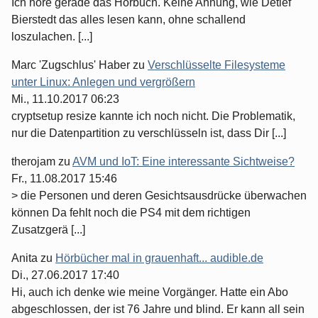
Ich höre gerade das Hörbuch. Keine Ahnung, wie Detlef
Bierstedt das alles lesen kann, ohne schallend
loszulachen. [...]
Marc 'Zugschlus' Haber
zu
Verschlüsselte Filesysteme
unter Linux: Anlegen und vergrößern
Mi., 11.10.2017 06:23
cryptsetup resize kannte ich noch nicht. Die Problematik,
nur die Datenpartition zu verschlüsseln ist, dass Dir [...]
therojam
zu
AVM und IoT: Eine interessante Sichtweise?
Fr., 11.08.2017 15:46
> die Personen und deren Gesichtsausdrücke überwachen
können Da fehlt noch die PS4 mit dem richtigen
Zusatzgerä [...]
Anita
zu
Hörbücher mal in grauenhaft... audible.de
Di., 27.06.2017 17:40
Hi, auch ich denke wie meine Vorgänger. Hatte ein Abo
abgeschlossen, der ist 76 Jahre und blind. Er kann all sein