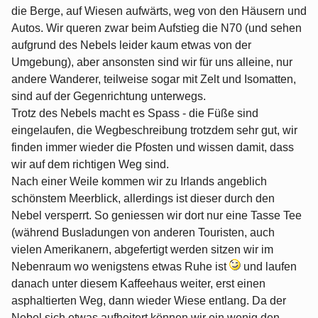
die Berge, auf Wiesen aufwärts, weg von den Häusern und
Autos. Wir queren zwar beim Aufstieg die N70 (und sehen
aufgrund des Nebels leider kaum etwas von der
Umgebung), aber ansonsten sind wir für uns alleine, nur
andere Wanderer, teilweise sogar mit Zelt und Isomatten,
sind auf der Gegenrichtung unterwegs.
Trotz des Nebels macht es Spass - die Füße sind
eingelaufen, die Wegbeschreibung trotzdem sehr gut, wir
finden immer wieder die Pfosten und wissen damit, dass
wir auf dem richtigen Weg sind.
Nach einer Weile kommen wir zu Irlands angeblich
schönstem Meerblick, allerdings ist dieser durch den
Nebel versperrt. So geniessen wir dort nur eine Tasse Tee
(während Busladungen von anderen Touristen, auch
vielen Amerikanern, abgefertigt werden sitzen wir im
Nebenraum wo wenigstens etwas Ruhe ist
und laufen
danach unter diesem Kaffeehaus weiter, erst einen
asphaltierten Weg, dann wieder Wiese entlang. Da der
Nebel sich etwas aufheitert können wir ein wenig den