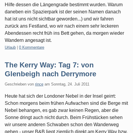
Hilfe dessen die Längengrade bestimmt wurden. Warum
daneben ein Spazierpark ist der seinen Namen danach
hat ist uns nicht sichtbar geworden...) und wir fahren
zurück ans Festland, wo wir nach einem sehr leckeren
Abendessen recht früh ins Bett gehen, da morgen wieder
Wandern angesagt ist.
Kategorien:
Urlaub
|
0 Kommentare
The Kerry Way: Tag 7: von
Glenbeigh nach Derrymore
Geschrieben von
rince
am
Sonntag, 24. Juli 2011
Heute hat sich der Londoner Nebel in der Insel geirrt:
Schon morgens beim frühen Aufwachen sind die Berge mit
Nebel behangen, es gab zwar keinen Regen, aber die
Sonne dringt auch nicht durch. Beim Frühstücken sehen
wir unsere anderen Schwaben schon den Wanderweg
gehen - unser B&B liegt ziemlich direkt am Kerry Way bzw.