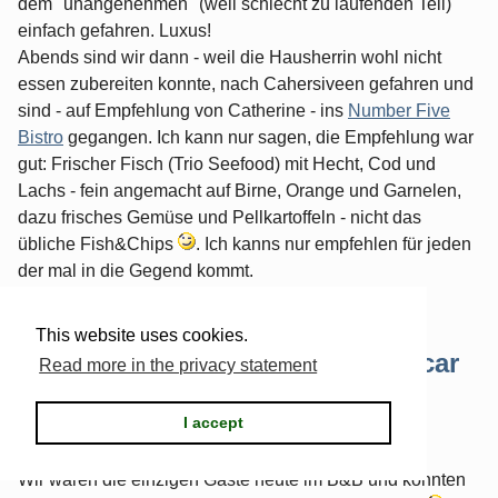
dem "unangenehmen" (weil schlecht zu laufenden Teil)
einfach gefahren. Luxus!
Abends sind wir dann - weil die Hausherrin wohl nicht
essen zubereiten konnte, nach Cahersiveen gefahren und
sind - auf Empfehlung von Catherine - ins
Number Five
Bistro
gegangen. Ich kann nur sagen, die Empfehlung war
gut: Frischer Fisch (Trio Seefood) mit Hecht, Cod und
Lachs - fein angemacht auf Birne, Orange und Garnelen,
dazu frisches Gemüse und Pellkartoffeln - nicht das
übliche Fish&Chips
. Ich kanns nur empfehlen für jeden
der mal in die Gegend kommt.
Kategorien:
Urlaub
|
0 Kommentare
This website uses cookies.
The Kerry Way: Tag 6: Von Glencar
Read more in the privacy statement
nach Glenbeigh
I accept
Geschrieben von
rince
am
Samstag, 23. Juli 2011
Wir waren die einzigen Gäste heute im B&B und konnten