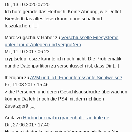
Di., 13.10.2020 07:20
Ich höre gerade das Hörbuch. Keine Ahnung, wie Detlef
Bierstedt das alles lesen kann, ohne schallend
loszulachen. [...]
Marc 'Zugschlus' Haber
zu
Verschlüsselte Filesysteme
unter Linux: Anlegen und vergrößern
Mi., 11.10.2017 06:23
cryptsetup resize kannte ich noch nicht. Die Problematik,
nur die Datenpartition zu verschlüsseln ist, dass Dir [...]
therojam
zu
AVM und IoT: Eine interessante Sichtweise?
Fr., 11.08.2017 15:46
> die Personen und deren Gesichtsausdrücke überwachen
können Da fehlt noch die PS4 mit dem richtigen
Zusatzgerä [...]
Anita
zu
Hörbücher mal in grauenhaft... audible.de
Di., 27.06.2017 17:40
Hi, auch ich denke wie meine Vorgänger. Hatte ein Abo