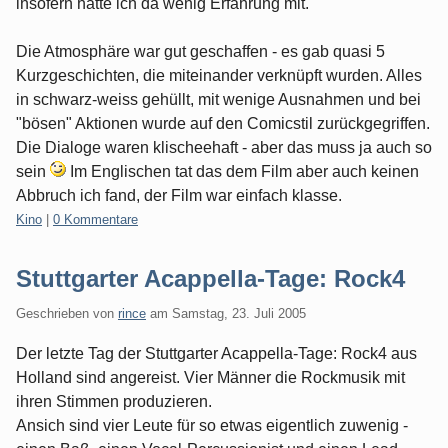
insofern hatte ich da wenig Erfahrung mit.
Die Atmosphäre war gut geschaffen - es gab quasi 5
Kurzgeschichten, die miteinander verknüpft wurden. Alles
in schwarz-weiss gehüllt, mit wenige Ausnahmen und bei
"bösen" Aktionen wurde auf den Comicstil zurückgegriffen.
Die Dialoge waren klischeehaft - aber das muss ja auch so
sein
Im Englischen tat das dem Film aber auch keinen
Abbruch ich fand, der Film war einfach klasse.
Kategorien:
Kino
|
0 Kommentare
Stuttgarter Acappella-Tage: Rock4
Geschrieben von
rince
am
Samstag, 23. Juli 2005
Der letzte Tag der Stuttgarter Acappella-Tage: Rock4 aus
Holland sind angereist. Vier Männer die Rockmusik mit
ihren Stimmen produzieren.
Ansich sind vier Leute für so etwas eigentlich zuwenig -