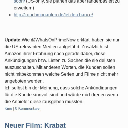
soon/
(US-only, sie planen das aber länderbasiert zu
erweitern)
http://couchmonauten.de/letzte-chance/
Update:
Wie @WhatsOnPrimeNow erklärt, haben sie nur
die US-relevanten Medien aufgeführt. Zusätzlich ist
Amazon ihrer Erfahrung nach gerade dabei, diese
Ankündigungen bzw. Listen zu Sachen die sie delisten
auszuschalten. Mit anderen Worten, die Kunden sollen
nicht mitbekommen welche Serien und Filme nicht mehr
angeboten werden.
Ich selbst bin der Meinung, dass solche Ankündigungen
für die Kunde sinnvoll sind und würde mich freuen wenn
die Anbieter diese rausgeben müssten.
Kategorien:
Kino
|
0 Kommentare
Neuer Film: Krabat