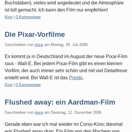
Buchstaben), vieles wird angedeutet und die Atmosphäre
ist toll gemacht. Ich kann den Film nur empfehlen!
Kategorien:
Kino
|
0 Kommentare
Die Pixar-Vorfilme
Geschrieben von
rince
am
Montag, 28. Juli 2008
Es kommt ja in Deutschland im August der neue Pixar-Film
raus - Wall-E. Bei jedem Pixar-Film gibt es einen kleinen
Vorfilm, der auch immer sehr schön und mit viel Detailtreue
erstellt wird. Bei Wall-E ist das
Presto
.
Kategorien:
Kino
|
0 Kommentare
Flushed away: ein Aardman-Film
Geschrieben von
rince
am
Dienstag, 12. Dezember 2006
Gerade eben war ich mal wieder im Corso-Kino; diesmal
war Flushed away dran. Ein Film von den Machern von