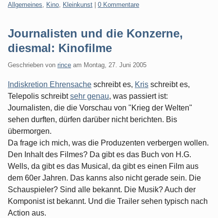
Kategorien:
Allgemeines
,
Kino
,
Kleinkunst
|
0 Kommentare
Journalisten und die Konzerne,
diesmal: Kinofilme
Geschrieben von
rince
am
Montag, 27. Juni 2005
Indiskretion Ehrensache
schreibt es,
Kris
schreibt es,
Telepolis schreibt
sehr genau
, was passiert ist:
Journalisten, die die Vorschau von "Krieg der Welten"
sehen durften, dürfen darüber nicht berichten. Bis
übermorgen.
Da frage ich mich, was die Produzenten verbergen wollen.
Den Inhalt des Filmes? Da gibt es das Buch von H.G.
Wells, da gibt es das Musical, da gibt es einen Film aus
dem 60er Jahren. Das kanns also nicht gerade sein. Die
Schauspieler? Sind alle bekannt. Die Musik? Auch der
Komponist ist bekannt. Und die Trailer sehen typisch nach
Action aus.