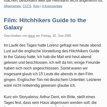
machen, besonders weil die Heimfahrt recht angenehm ist.
Kategorien:
Allgemeines
,
CCCS
,
Kino
|
0 Kommentare
Film: Hitchhikers Guide to the
Galaxy
Geschrieben von
rince
am
Freitag, 10. Juni 2005
Im Laufe des Tages hatte Lorenz gefragt wer heute abend
Lust auf die englische Vorstellung des Hitchhikers Guide
to the Galaxy hatte. Ich hab die Mail erst heut abend
gelesen und beschlossen, ich will da hin; einige Freunde
haben sich noch angeschlossen. Somit waren wir
insgesamt glaub ich 15 Leuts die abends in den Film
gingen. Englischer Ton mit deutschem Untertitel. Letzterer
wäre nicht notwendig gewesen glaube ich.
Kurz ein Storyabriss: Arthur Dent, ein Brite, stellt eines
Tages fest, dass sein Haus abgerissen werden soll; die