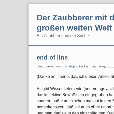
Skip
to
Der Zaubberer mit d
content
großen weiten Welt
Ein Zaubberer auf der Suche
Navigation
end of line
Geschrieben von
Christoph Biedl
am
Samstag, 16. 
(Danke an Hanno, daß ich diesen Artikel als
Es gibt Wissenselemente (neuerdings auch a
das kollektive Bewußtsein eingegraben hab
sondern paßte auch schon mal gut in den Ze
bemerkenswert, daß sie auch ohne ursprün
und man darf sie in den einschlägigen Krei