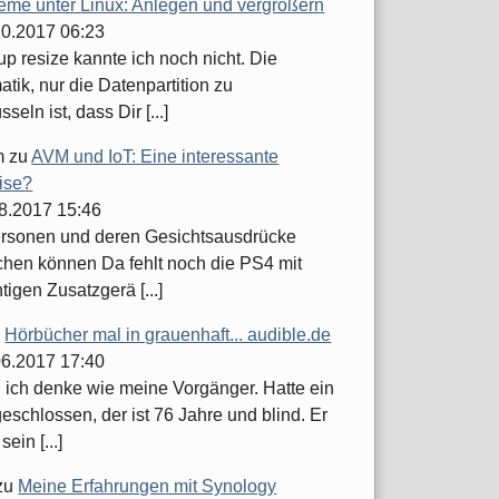
teme unter Linux: Anlegen und vergrößern
.10.2017 06:23
up resize kannte ich noch nicht. Die
tik, nur die Datenpartition zu
seln ist, dass Dir [...]
m
zu
AVM und IoT: Eine interessante
ise?
08.2017 15:46
ersonen und deren Gesichtsausdrücke
hen können Da fehlt noch die PS4 mit
tigen Zusatzgerä [...]
u
Hörbücher mal in grauenhaft... audible.de
.06.2017 17:40
h ich denke wie meine Vorgänger. Hatte ein
schlossen, der ist 76 Jahre und blind. Er
sein [...]
zu
Meine Erfahrungen mit Synology