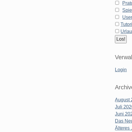
Prat
Spie
Use
Tutor
Urla
Verwal
Login
Archiv
August 
Juli 20
Juni 20
Das Neu
Älteres .