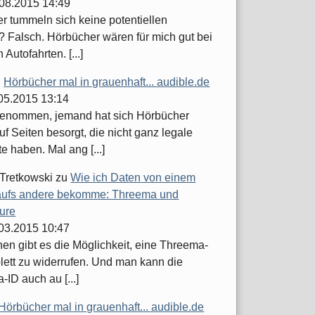
.08.2015 14:49
er tummeln sich keine potentiellen
 Falsch. Hörbücher wären für mich gut bei
 Autofahrten. [...]
u
Hörbücher mal in grauenhaft... audible.de
.05.2015 13:14
enommen, jemand hat sich Hörbücher
uf Seiten besorgt, die nicht ganz legale
 haben. Mal ang [...]
 Tretkowski
zu
Wie ich Daten von einem
ufs andere bekomme: Threema und
ure
.03.2015 10:47
hen gibt es die Möglichkeit, eine Threema-
lett zu widerrufen. Und man kann die
ID auch au [...]
Hörbücher mal in grauenhaft... audible.de