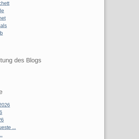
chett
le
net
ials
ub
tung des Blogs
e
2026
26
26
este ...
..