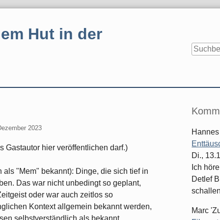
em Hut in der
Seitenle
Komme
Dezember 2023
Hannes
Enttäus
 Gastautor hier veröffentlichen darf.)
Di., 13
Ich hör
ls "Mem" bekannt): Dinge, die sich tief in
Detlef B
en. Das war nicht unbedingt so geplant,
schallen
itgeist oder war auch zeitlos so
glichen Kontext allgemein bekannt werden,
Marc 'Z
sen selbstverständlich als bekannt