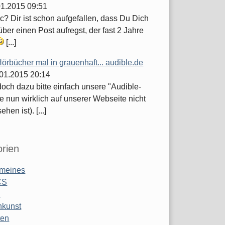
.01.2015 09:51
c? Dir ist schon aufgefallen, dass Du Dich
ber einen Post aufregst, der fast 2 Jahre
[...]
örbücher mal in grauenhaft... audible.de
.01.2015 20:14
och dazu bitte einfach unsere "Audible-
e nun wirklich auf unserer Webseite nicht
hen ist). [...]
rien
emeines
CS
o
nkunst
ten