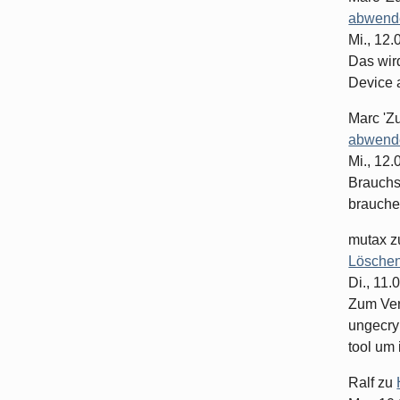
abwende
Mi., 12
Das wir
Device 
Marc 'Z
abwende
Mi., 12
Brauchst
brauche
mutax
z
Löschen
Di., 11.
Zum Ver
ungecry
tool um 
Ralf
zu