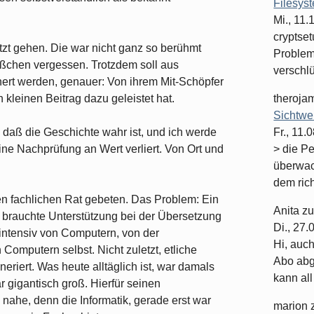
Filesys
Mi., 11
cryptset
tzt gehen. Die war nicht ganz so berühmt
Problema
ißchen vergessen. Trotzdem soll aus
verschlüs
rt werden, genauer: Von ihrem Mit-Schöpfer
 kleinen Beitrag dazu geleistet hat.
theroja
Sichtwe
 daß die Geschichte wahr ist, und ich werde
Fr., 11.
ine Nachprüfung an Wert verliert. Von Ort und
> die P
überwac
dem rich
en fachlichen Rat gebeten. Das Problem: Ein
Anita
z
n brauchte Unterstützung bei der Übersetzung
Di., 27
 intensiv von Computern, von der
Hi, auc
omputern selbst. Nicht zuletzt, etliche
Abo abge
riert. Was heute alltäglich ist, war damals
kann all 
 gigantisch groß. Hierfür seinen
ahe, denn die Informatik, gerade erst war
marion