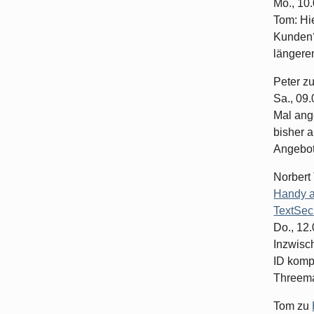
Mo., 10
Tom: Hi
Kunden?
längeren
Peter
z
Sa., 09
Mal ang
bisher a
Angebote
Norbert
Handy a
TextSec
Do., 12
Inzwisc
ID komp
Threema-
Tom
zu