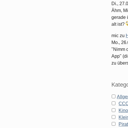
Di., 27
Ähm, Mi
gerade ü
alt ist?
mic
zu
H
Mo., 26
"Nimm d
App" (di
zu überse
Katego
Allg
CC
Kin
Klei
Pira