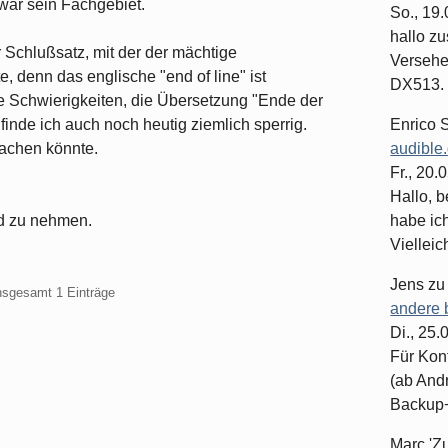
 war sein Fachgebiet.
So., 19
hallo z
Schlußsatz, mit der der mächtige
Versehe
 denn das englische "end of line" ist
DX513. 
hne Schwierigkeiten, die Übersetzung "Ende der
finde ich auch noch heutig ziemlich sperrig.
Enrico 
achen könnte.
audible
Fr., 20.
Hallo, b
nd zu nehmen.
habe ic
Vielleich
Jens
z
insgesamt 1 Einträge
andere 
Di., 25
Für Kon
(ab And
Backup+.
Marc 'Z