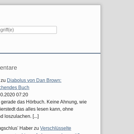
iste
ntare
zu
Diabolus von Dan Brown:
chendes Buch
.10.2020 07:20
e gerade das Hörbuch. Keine Ahnung, wie
ierstedt das alles lesen kann, ohne
d loszulachen. [...]
ugschlus' Haber
zu
Verschlüsselte