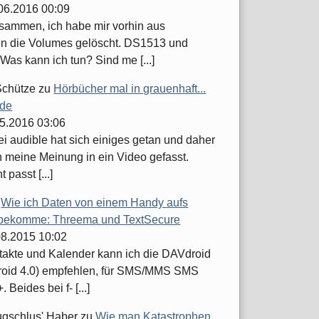
.06.2016 00:09
usammen, ich habe mir vorhin aus
n die Volumes gelöscht. DS1513 und
Was kann ich tun? Sind me [...]
Schütze
zu
Hörbücher mal in grauenhaft...
.de
05.2016 03:06
ei audible hat sich einiges getan und daher
h meine Meinung in ein Video gefasst.
t passt [...]
u
Wie ich Daten von einem Handy aufs
bekomme: Threema und TextSecure
.08.2015 10:02
takte und Kalender kann ich die DAVdroid
roid 4.0) empfehlen, für SMS/MMS SMS
 Beides bei f- [...]
ugschlus' Haber
zu
Wie man Katastrophen