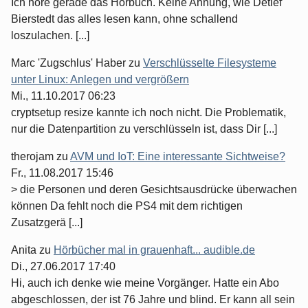
Ich höre gerade das Hörbuch. Keine Ahnung, wie Detlef
Bierstedt das alles lesen kann, ohne schallend
loszulachen. [...]
Marc 'Zugschlus' Haber
zu
Verschlüsselte Filesysteme
unter Linux: Anlegen und vergrößern
Mi., 11.10.2017 06:23
cryptsetup resize kannte ich noch nicht. Die Problematik,
nur die Datenpartition zu verschlüsseln ist, dass Dir [...]
therojam
zu
AVM und IoT: Eine interessante Sichtweise?
Fr., 11.08.2017 15:46
> die Personen und deren Gesichtsausdrücke überwachen
können Da fehlt noch die PS4 mit dem richtigen
Zusatzgerä [...]
Anita
zu
Hörbücher mal in grauenhaft... audible.de
Di., 27.06.2017 17:40
Hi, auch ich denke wie meine Vorgänger. Hatte ein Abo
abgeschlossen, der ist 76 Jahre und blind. Er kann all sein