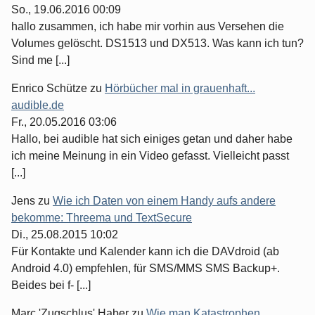
So., 19.06.2016 00:09
hallo zusammen, ich habe mir vorhin aus Versehen die
Volumes gelöscht. DS1513 und DX513. Was kann ich tun?
Sind me [...]
Enrico Schütze
zu
Hörbücher mal in grauenhaft...
audible.de
Fr., 20.05.2016 03:06
Hallo, bei audible hat sich einiges getan und daher habe
ich meine Meinung in ein Video gefasst. Vielleicht passt
[...]
Jens
zu
Wie ich Daten von einem Handy aufs andere
bekomme: Threema und TextSecure
Di., 25.08.2015 10:02
Für Kontakte und Kalender kann ich die DAVdroid (ab
Android 4.0) empfehlen, für SMS/MMS SMS Backup+.
Beides bei f- [...]
Marc 'Zugschlus' Haber
zu
Wie man Katastrophen