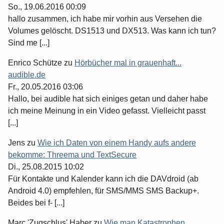
So., 19.06.2016 00:09
hallo zusammen, ich habe mir vorhin aus Versehen die
Volumes gelöscht. DS1513 und DX513. Was kann ich tun?
Sind me [...]
Enrico Schütze
zu
Hörbücher mal in grauenhaft...
audible.de
Fr., 20.05.2016 03:06
Hallo, bei audible hat sich einiges getan und daher habe
ich meine Meinung in ein Video gefasst. Vielleicht passt
[...]
Jens
zu
Wie ich Daten von einem Handy aufs andere
bekomme: Threema und TextSecure
Di., 25.08.2015 10:02
Für Kontakte und Kalender kann ich die DAVdroid (ab
Android 4.0) empfehlen, für SMS/MMS SMS Backup+.
Beides bei f- [...]
Marc 'Zugschlus' Haber
zu
Wie man Katastrophen