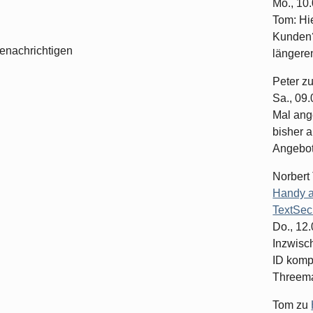
Mo., 10
Tom: Hi
Kunden?
enachrichtigen
längeren
Peter
z
Sa., 09
Mal ang
bisher a
Angebote
Norbert
Handy a
TextSec
Do., 12
Inzwisc
ID komp
Threema-
Tom
zu