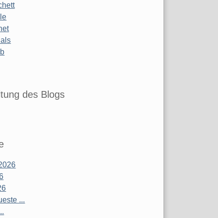
chett
le
net
ials
ub
tung des Blogs
e
2026
26
26
este ...
..