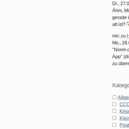
Di., 27
Ähm, Mi
gerade ü
alt ist?
mic
zu
H
Mo., 26
"Nimm d
App" (di
zu überse
Katego
Allg
CC
Kin
Klei
Pira