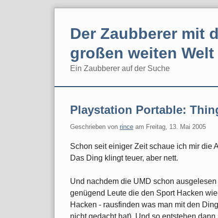
Skip
to
Der Zaubberer mit d
content
großen weiten Welt
Ein Zaubberer auf der Suche
Navigation
Playstation Portable: Thi
Geschrieben von
rince
am
Freitag, 13. Mai 2005
Schon seit einiger Zeit schaue ich mir die 
Das Ding klingt teuer, aber nett.
Und nachdem die UMD schon ausgelesen w
genügend Leute die den Sport Hacken wiede
Hacken - rausfinden was man mit den Dinge
nicht gedacht hat). Und so entstehen dann