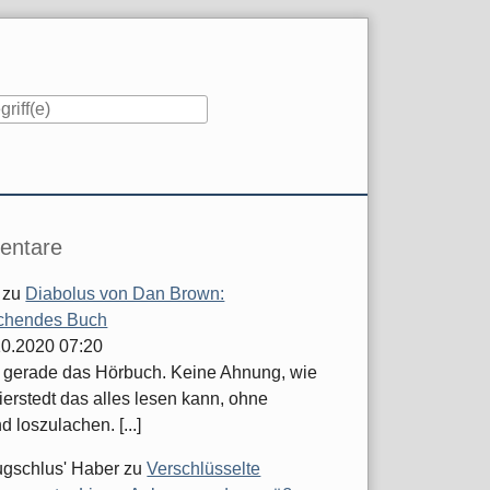
iste
ntare
zu
Diabolus von Dan Brown:
chendes Buch
.10.2020 07:20
e gerade das Hörbuch. Keine Ahnung, wie
ierstedt das alles lesen kann, ohne
d loszulachen. [...]
ugschlus' Haber
zu
Verschlüsselte