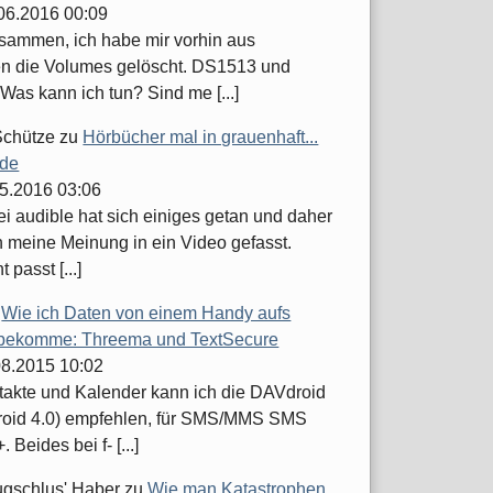
.06.2016 00:09
usammen, ich habe mir vorhin aus
n die Volumes gelöscht. DS1513 und
Was kann ich tun? Sind me [...]
Schütze
zu
Hörbücher mal in grauenhaft...
.de
05.2016 03:06
ei audible hat sich einiges getan und daher
h meine Meinung in ein Video gefasst.
t passt [...]
u
Wie ich Daten von einem Handy aufs
bekomme: Threema und TextSecure
.08.2015 10:02
takte und Kalender kann ich die DAVdroid
roid 4.0) empfehlen, für SMS/MMS SMS
 Beides bei f- [...]
ugschlus' Haber
zu
Wie man Katastrophen