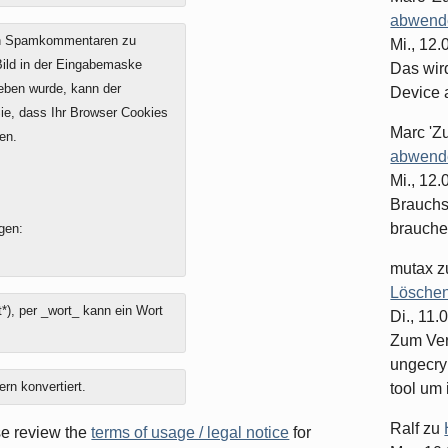
abwende
on Spamkommentaren zu
Mi., 12
 Bild in der Eingabemaske
Das wir
geben wurde, kann der
Device 
e, dass Ihr Browser Cookies
Marc 'Z
en.
abwende
Mi., 12
Brauchst
brauche
gen:
mutax
z
Löschen
*), per _wort_ kann ein Wort
Di., 11.
Zum Ver
ungecry
ern konvertiert.
tool um 
Ralf
zu
ase review the
terms of usage / legal notice
for