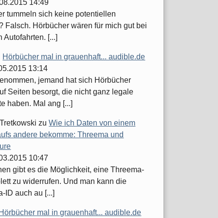
.08.2015 14:49
er tummeln sich keine potentiellen
 Falsch. Hörbücher wären für mich gut bei
 Autofahrten. [...]
u
Hörbücher mal in grauenhaft... audible.de
.05.2015 13:14
enommen, jemand hat sich Hörbücher
uf Seiten besorgt, die nicht ganz legale
 haben. Mal ang [...]
 Tretkowski
zu
Wie ich Daten von einem
ufs andere bekomme: Threema und
ure
.03.2015 10:47
hen gibt es die Möglichkeit, eine Threema-
lett zu widerrufen. Und man kann die
ID auch au [...]
Hörbücher mal in grauenhaft... audible.de