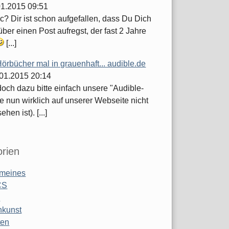
.01.2015 09:51
c? Dir ist schon aufgefallen, dass Du Dich
ber einen Post aufregst, der fast 2 Jahre
[...]
örbücher mal in grauenhaft... audible.de
.01.2015 20:14
och dazu bitte einfach unsere "Audible-
e nun wirklich auf unserer Webseite nicht
hen ist). [...]
rien
emeines
CS
o
nkunst
ten