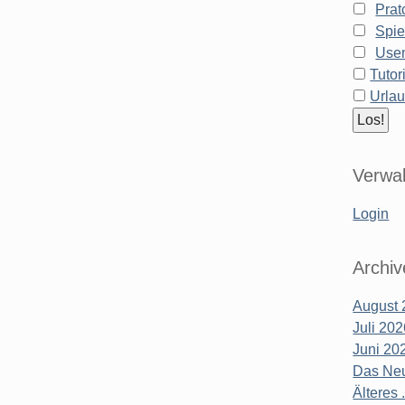
Prat
Spie
Use
Tutor
Urla
Verwal
Login
Archiv
August 
Juli 20
Juni 20
Das Neu
Älteres .