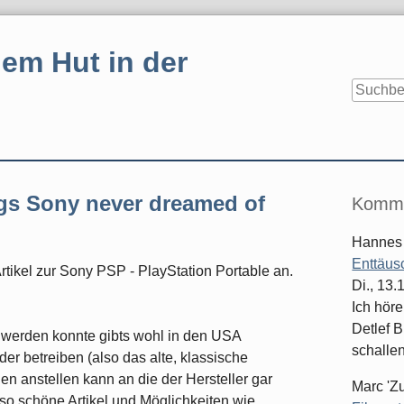
em Hut in der
Seitenle
ngs Sony never dreamed of
Komme
Hannes
Enttäus
Artikel zur Sony PSP - PlayStation Portable an.
Di., 13
Ich hör
Detlef B
erden konnte gibts wohl in den USA
schallen
r betreiben (also das alte, klassische
n anstellen kann an die der Hersteller gar
Marc 'Z
 so schöne Artikel und Möglichkeiten wie