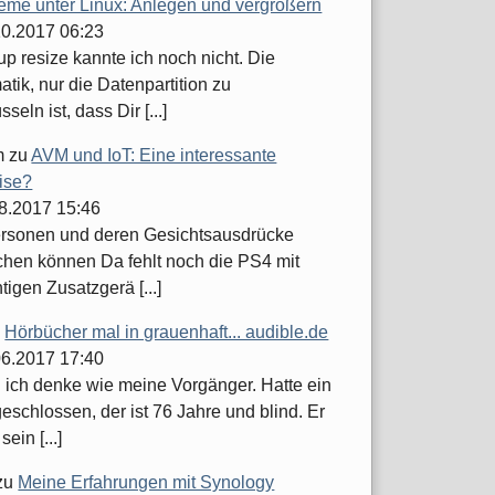
teme unter Linux: Anlegen und vergrößern
.10.2017 06:23
up resize kannte ich noch nicht. Die
tik, nur die Datenpartition zu
seln ist, dass Dir [...]
m
zu
AVM und IoT: Eine interessante
ise?
08.2017 15:46
ersonen und deren Gesichtsausdrücke
hen können Da fehlt noch die PS4 mit
tigen Zusatzgerä [...]
u
Hörbücher mal in grauenhaft... audible.de
.06.2017 17:40
h ich denke wie meine Vorgänger. Hatte ein
schlossen, der ist 76 Jahre und blind. Er
sein [...]
zu
Meine Erfahrungen mit Synology