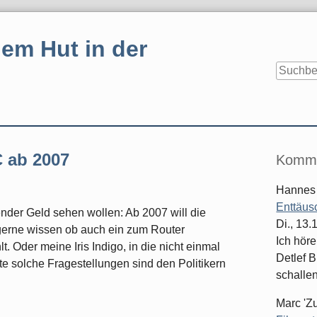
em Hut in der
Seitenle
 ab 2007
Komme
Hannes
Enttäus
der Geld sehen wollen: Ab 2007 will die
Di., 13
 gerne wissen ob auch ein zum Router
Ich hör
 Oder meine Iris Indigo, in die nicht einmal
Detlef B
hte solche Fragestellungen sind den Politikern
schallen
Marc 'Z