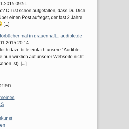
.01.2015 09:51
c? Dir ist schon aufgefallen, dass Du Dich
ber einen Post aufregst, der fast 2 Jahre
[...]
örbücher mal in grauenhaft... audible.de
.01.2015 20:14
och dazu bitte einfach unsere "Audible-
e nun wirklich auf unserer Webseite nicht
hen ist). [...]
rien
emeines
CS
o
nkunst
ten