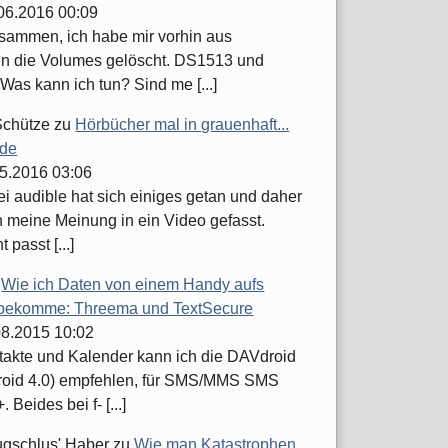
.06.2016 00:09
usammen, ich habe mir vorhin aus
n die Volumes gelöscht. DS1513 und
Was kann ich tun? Sind me [...]
Schütze
zu
Hörbücher mal in grauenhaft...
.de
05.2016 03:06
ei audible hat sich einiges getan und daher
h meine Meinung in ein Video gefasst.
t passt [...]
u
Wie ich Daten von einem Handy aufs
bekomme: Threema und TextSecure
.08.2015 10:02
takte und Kalender kann ich die DAVdroid
roid 4.0) empfehlen, für SMS/MMS SMS
 Beides bei f- [...]
ugschlus' Haber
zu
Wie man Katastrophen