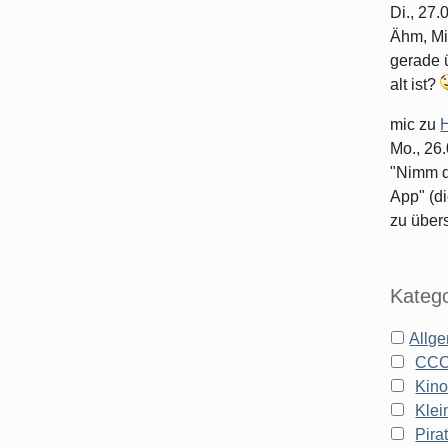
Di., 27
Ähm, Mi
gerade ü
alt ist?
mic
zu
H
Mo., 26
"Nimm d
App" (di
zu überse
Katego
Allg
CC
Kin
Klei
Pira