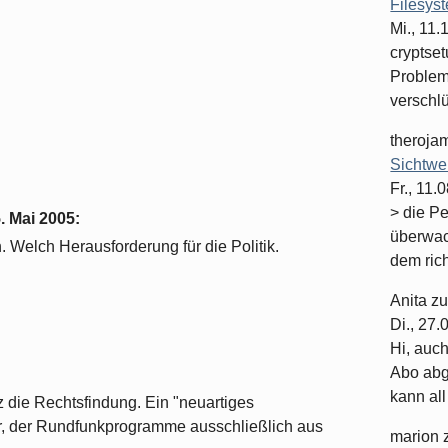
Filesys
Mi., 11
cryptset
Problema
verschlüs
theroja
Sichtwe
Fr., 11.
> die P
. Mai 2005
:
überwac
 Welch Herausforderung für die Politik.
dem rich
Anita
z
Di., 27
Hi, auc
Abo abge
kann all 
tz die Rechtsfindung. Ein "neuartiges
r, der Rundfunkprogramme ausschließlich aus
marion