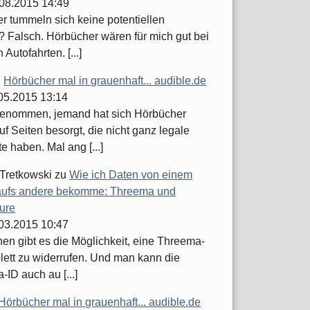
.08.2015 14:49
er tummeln sich keine potentiellen
 Falsch. Hörbücher wären für mich gut bei
 Autofahrten. [...]
u
Hörbücher mal in grauenhaft... audible.de
.05.2015 13:14
enommen, jemand hat sich Hörbücher
uf Seiten besorgt, die nicht ganz legale
 haben. Mal ang [...]
 Tretkowski
zu
Wie ich Daten von einem
ufs andere bekomme: Threema und
ure
.03.2015 10:47
hen gibt es die Möglichkeit, eine Threema-
lett zu widerrufen. Und man kann die
ID auch au [...]
Hörbücher mal in grauenhaft... audible.de