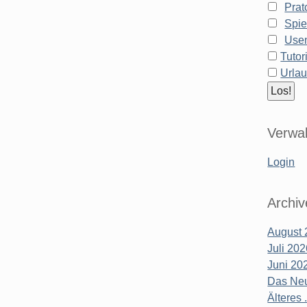
Prat
Spie
Use
Tutor
Urla
Verwal
Login
Archiv
August 
Juli 20
Juni 20
Das Neu
Älteres .