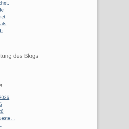
chett
le
net
ials
ub
tung des Blogs
e
2026
26
26
este ...
..