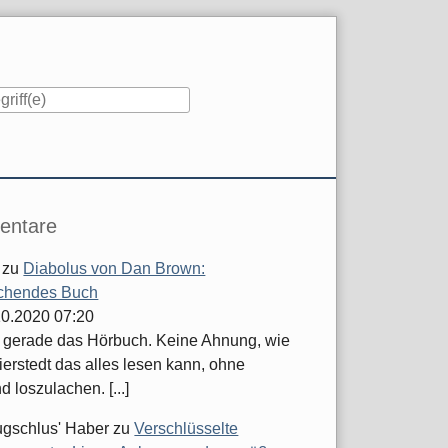
iste
ntare
zu
Diabolus von Dan Brown:
chendes Buch
.10.2020 07:20
e gerade das Hörbuch. Keine Ahnung, wie
ierstedt das alles lesen kann, ohne
d loszulachen. [...]
ugschlus' Haber
zu
Verschlüsselte