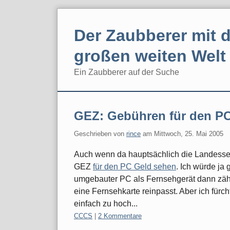
Skip
to
Der Zaubberer mit d
content
großen weiten Welt
Ein Zaubberer auf der Suche
Navigation
GEZ: Gebühren für den PC
Geschrieben von
rince
am
Mittwoch, 25. Mai 2005
Auch wenn da hauptsächlich die Landessen
GEZ
für den PC Geld sehen
. Ich würde ja
umgebauter PC als Fernsehgerät dann zählt.
eine Fernsehkarte reinpasst. Aber ich fürc
einfach zu hoch...
Kategorien:
CCCS
|
2 Kommentare