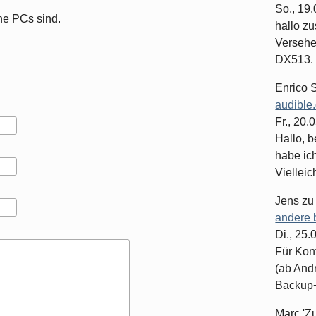
So., 19
ine PCs sind.
hallo z
Versehe
DX513. 
Enrico 
audible
Fr., 20.
Hallo, b
habe ic
Vielleich
Jens
z
andere 
Di., 25
Für Kon
(ab And
Backup+.
Marc 'Z