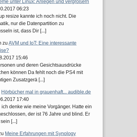
teme unter Linux: Anlegen und vergrößern
.10.2017 06:23
up resize kannte ich noch nicht. Die
tik, nur die Datenpartition zu
seln ist, dass Dir [...]
m
zu
AVM und IoT: Eine interessante
ise?
08.2017 15:46
ersonen und deren Gesichtsausdrücke
hen können Da fehlt noch die PS4 mit
tigen Zusatzgerä [...]
u
Hörbücher mal in grauenhaft... audible.de
.06.2017 17:40
h ich denke wie meine Vorgänger. Hatte ein
schlossen, der ist 76 Jahre und blind. Er
sein [...]
zu
Meine Erfahrungen mit Synology