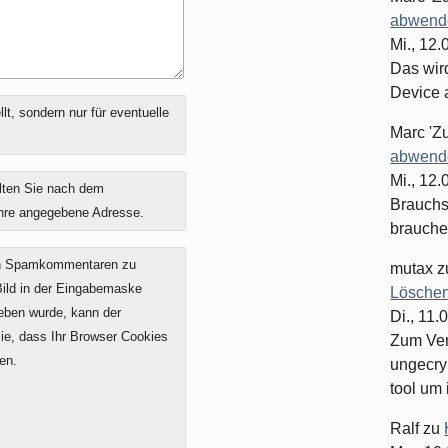
abwende
Mi., 12
Das wir
Device 
t, sondern nur für eventuelle
Marc 'Z
abwende
Mi., 12
lten Sie nach dem
Brauchst
ihre angegebene Adresse.
brauche
on Spamkommentaren zu
mutax
z
 Bild in der Eingabemaske
Löschen
geben wurde, kann der
Di., 11.
e, dass Ihr Browser Cookies
Zum Ver
en.
ungecry
tool um 
Ralf
zu