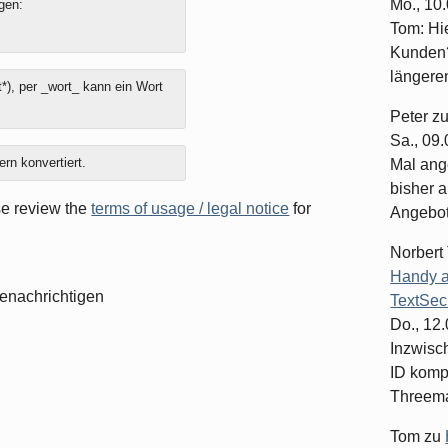
Mo., 10
gen:
Tom: Hi
Kunden?
längeren
*), per _wort_ kann ein Wort
Peter
z
Sa., 09
ern konvertiert.
Mal ang
bisher a
ase review the
terms of usage / legal notice
for
Angebote
Norbert
Handy a
enachrichtigen
TextSec
Do., 12
Inzwisc
ID komp
Threema-
Tom
zu