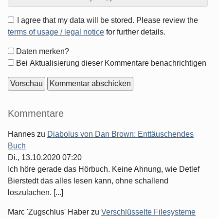
I agree that my data will be stored. Please review the
terms of usage / legal notice
for further details.
Formular-
Daten merken?
Optionen
Bei Aktualisierung dieser Kommentare benachrichtigen
Seitenleiste
Kommentare
Hannes
zu
Diabolus von Dan Brown: Enttäuschendes
Buch
Di., 13.10.2020 07:20
Ich höre gerade das Hörbuch. Keine Ahnung, wie Detlef
Bierstedt das alles lesen kann, ohne schallend
loszulachen. [...]
Marc 'Zugschlus' Haber
zu
Verschlüsselte Filesysteme