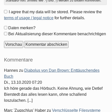
Standard-Text Smilies wie :-) und ;-) werden zu Bildern konvertiert.
I agree that my data will be stored. Please review the
terms of usage / legal notice
for further details.
Formular-
Daten merken?
Optionen
Bei Aktualisierung dieser Kommentare benachrichtigen
Seitenleiste
Kommentare
Hannes
zu
Diabolus von Dan Brown: Enttäuschendes
Buch
Di., 13.10.2020 07:20
Ich höre gerade das Hörbuch. Keine Ahnung, wie Detlef
Bierstedt das alles lesen kann, ohne schallend
loszulachen. [...]
Marc 'Zugschlus' Haber
zu
Verschlüsselte Filesysteme