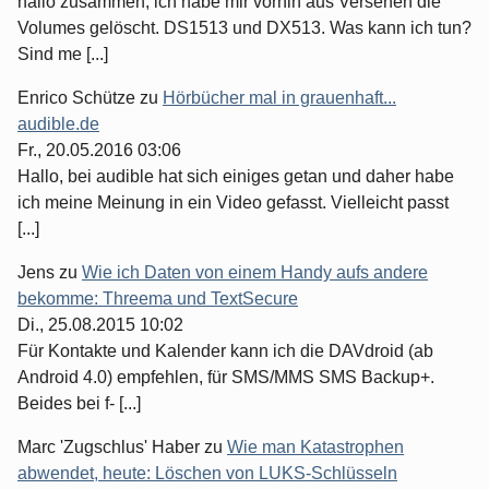
hallo zusammen, ich habe mir vorhin aus Versehen die
Volumes gelöscht. DS1513 und DX513. Was kann ich tun?
Sind me [...]
Enrico Schütze
zu
Hörbücher mal in grauenhaft...
audible.de
Fr., 20.05.2016 03:06
Hallo, bei audible hat sich einiges getan und daher habe
ich meine Meinung in ein Video gefasst. Vielleicht passt
[...]
Jens
zu
Wie ich Daten von einem Handy aufs andere
bekomme: Threema und TextSecure
Di., 25.08.2015 10:02
Für Kontakte und Kalender kann ich die DAVdroid (ab
Android 4.0) empfehlen, für SMS/MMS SMS Backup+.
Beides bei f- [...]
Marc 'Zugschlus' Haber
zu
Wie man Katastrophen
abwendet, heute: Löschen von LUKS-Schlüsseln