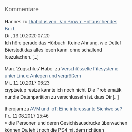
Seitenleiste
Kommentare
Hannes
zu
Diabolus von Dan Brown: Enttäuschendes
Buch
Di., 13.10.2020 07:20
Ich höre gerade das Hörbuch. Keine Ahnung, wie Detlef
Bierstedt das alles lesen kann, ohne schallend
loszulachen. [...]
Marc 'Zugschlus' Haber
zu
Verschlüsselte Filesysteme
unter Linux: Anlegen und vergrößern
Mi., 11.10.2017 06:23
cryptsetup resize kannte ich noch nicht. Die Problematik,
nur die Datenpartition zu verschlüsseln ist, dass Dir [...]
therojam
zu
AVM und IoT: Eine interessante Sichtweise?
Fr., 11.08.2017 15:46
> die Personen und deren Gesichtsausdrücke überwachen
können Da fehlt noch die PS4 mit dem richtigen