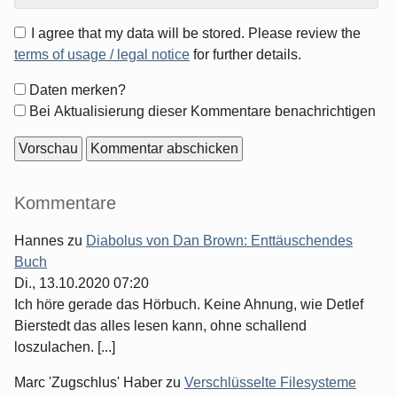
I agree that my data will be stored. Please review the
terms of usage / legal notice
for further details.
Formular-
Daten merken?
Optionen
Bei Aktualisierung dieser Kommentare benachrichtigen
Seitenleiste
Kommentare
Hannes
zu
Diabolus von Dan Brown: Enttäuschendes
Buch
Di., 13.10.2020 07:20
Ich höre gerade das Hörbuch. Keine Ahnung, wie Detlef
Bierstedt das alles lesen kann, ohne schallend
loszulachen. [...]
Marc 'Zugschlus' Haber
zu
Verschlüsselte Filesysteme