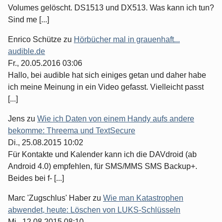
Volumes gelöscht. DS1513 und DX513. Was kann ich tun?
Sind me [...]
Enrico Schütze
zu
Hörbücher mal in grauenhaft...
audible.de
Fr., 20.05.2016 03:06
Hallo, bei audible hat sich einiges getan und daher habe
ich meine Meinung in ein Video gefasst. Vielleicht passt
[...]
Jens
zu
Wie ich Daten von einem Handy aufs andere
bekomme: Threema und TextSecure
Di., 25.08.2015 10:02
Für Kontakte und Kalender kann ich die DAVdroid (ab
Android 4.0) empfehlen, für SMS/MMS SMS Backup+.
Beides bei f- [...]
Marc 'Zugschlus' Haber
zu
Wie man Katastrophen
abwendet, heute: Löschen von LUKS-Schlüsseln
Mi., 12.08.2015 08:10