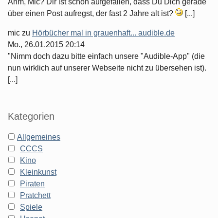
Ähm, Mic? Dir ist schon aufgefallen, dass Du Dich gerade
über einen Post aufregst, der fast 2 Jahre alt ist?
[...]
mic
zu
Hörbücher mal in grauenhaft... audible.de
Mo., 26.01.2015 20:14
"Nimm doch dazu bitte einfach unsere "Audible-App" (die
nun wirklich auf unserer Webseite nicht zu übersehen ist).
[...]
Kategorien
Allgemeines
CCCS
Kino
Kleinkunst
Piraten
Pratchett
Spiele