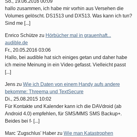
So., 19.06.2016 00:09
hallo zusammen, ich habe mir vorhin aus Versehen die
Volumes gelöscht. DS1513 und DX513. Was kann ich tun?
Sind me [...]
Enrico Schütze
zu
Hörbücher mal in grauenhaft...
audible.de
Fr., 20.05.2016 03:06
Hallo, bei audible hat sich einiges getan und daher habe
ich meine Meinung in ein Video gefasst. Vielleicht passt
[...]
Jens
zu
Wie ich Daten von einem Handy aufs andere
bekomme: Threema und TextSecure
Di., 25.08.2015 10:02
Für Kontakte und Kalender kann ich die DAVdroid (ab
Android 4.0) empfehlen, für SMS/MMS SMS Backup+.
Beides bei f- [...]
Marc 'Zugschlus' Haber
zu
Wie man Katastrophen