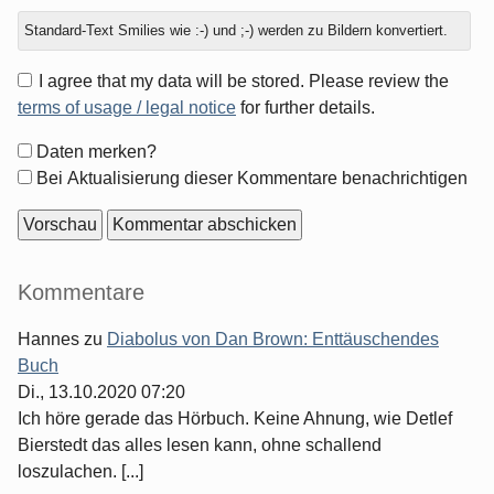
Standard-Text Smilies wie :-) und ;-) werden zu Bildern konvertiert.
I agree that my data will be stored. Please review the
terms of usage / legal notice
for further details.
Formular-
Daten merken?
Optionen
Bei Aktualisierung dieser Kommentare benachrichtigen
Seitenleiste
Kommentare
Hannes
zu
Diabolus von Dan Brown: Enttäuschendes
Buch
Di., 13.10.2020 07:20
Ich höre gerade das Hörbuch. Keine Ahnung, wie Detlef
Bierstedt das alles lesen kann, ohne schallend
loszulachen. [...]