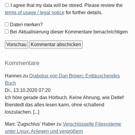
I agree that my data will be stored. Please review the
terms of usage / legal notice
for further details.
Formular-
Daten merken?
Optionen
Bei Aktualisierung dieser Kommentare benachrichtigen
Seitenleiste
Kommentare
Hannes
zu
Diabolus von Dan Brown: Enttäuschendes
Buch
Di., 13.10.2020 07:20
Ich höre gerade das Hörbuch. Keine Ahnung, wie Detlef
Bierstedt das alles lesen kann, ohne schallend
loszulachen. [...]
Marc 'Zugschlus' Haber
zu
Verschlüsselte Filesysteme
unter Linux: Anlegen und vergrößern