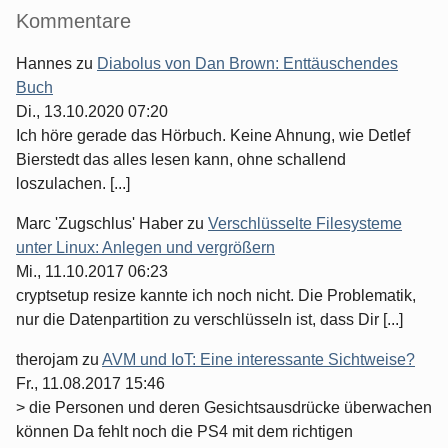
Seitenleiste
Kommentare
Hannes
zu
Diabolus von Dan Brown: Enttäuschendes
Buch
Di., 13.10.2020 07:20
Ich höre gerade das Hörbuch. Keine Ahnung, wie Detlef
Bierstedt das alles lesen kann, ohne schallend
loszulachen. [...]
Marc 'Zugschlus' Haber
zu
Verschlüsselte Filesysteme
unter Linux: Anlegen und vergrößern
Mi., 11.10.2017 06:23
cryptsetup resize kannte ich noch nicht. Die Problematik,
nur die Datenpartition zu verschlüsseln ist, dass Dir [...]
therojam
zu
AVM und IoT: Eine interessante Sichtweise?
Fr., 11.08.2017 15:46
> die Personen und deren Gesichtsausdrücke überwachen
können Da fehlt noch die PS4 mit dem richtigen