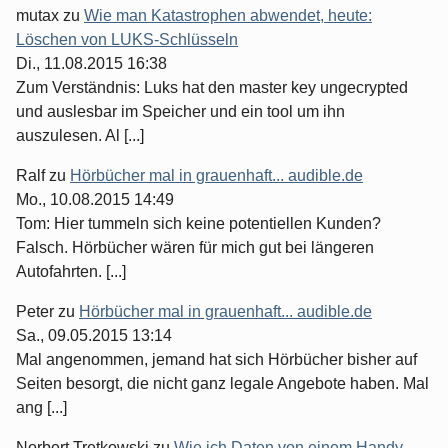
mutax
zu
Wie man Katastrophen abwendet, heute:
Löschen von LUKS-Schlüsseln
Di., 11.08.2015 16:38
Zum Verständnis: Luks hat den master key ungecrypted
und auslesbar im Speicher und ein tool um ihn
auszulesen. Al [...]
Ralf
zu
Hörbücher mal in grauenhaft... audible.de
Mo., 10.08.2015 14:49
Tom: Hier tummeln sich keine potentiellen Kunden?
Falsch. Hörbücher wären für mich gut bei längeren
Autofahrten. [...]
Peter
zu
Hörbücher mal in grauenhaft... audible.de
Sa., 09.05.2015 13:14
Mal angenommen, jemand hat sich Hörbücher bisher auf
Seiten besorgt, die nicht ganz legale Angebote haben. Mal
ang [...]
Norbert Tretkowski
zu
Wie ich Daten von einem Handy