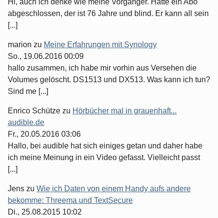
Hi, auch ich denke wie meine Vorgänger. Hatte ein Abo
abgeschlossen, der ist 76 Jahre und blind. Er kann all sein
[...]
marion
zu
Meine Erfahrungen mit Synology
So., 19.06.2016 00:09
hallo zusammen, ich habe mir vorhin aus Versehen die
Volumes gelöscht. DS1513 und DX513. Was kann ich tun?
Sind me [...]
Enrico Schütze
zu
Hörbücher mal in grauenhaft...
audible.de
Fr., 20.05.2016 03:06
Hallo, bei audible hat sich einiges getan und daher habe
ich meine Meinung in ein Video gefasst. Vielleicht passt
[...]
Jens
zu
Wie ich Daten von einem Handy aufs andere
bekomme: Threema und TextSecure
Di., 25.08.2015 10:02