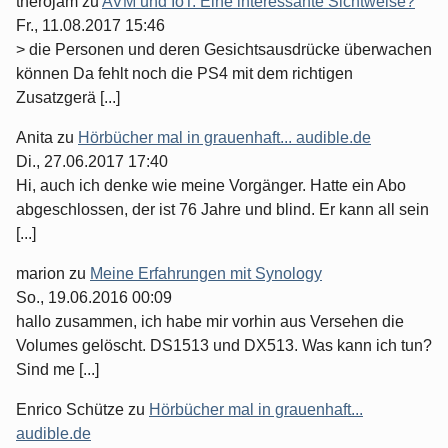
therojam
zu
AVM und IoT: Eine interessante Sichtweise?
Fr., 11.08.2017 15:46
> die Personen und deren Gesichtsausdrücke überwachen
können Da fehlt noch die PS4 mit dem richtigen
Zusatzgerä [...]
Anita
zu
Hörbücher mal in grauenhaft... audible.de
Di., 27.06.2017 17:40
Hi, auch ich denke wie meine Vorgänger. Hatte ein Abo
abgeschlossen, der ist 76 Jahre und blind. Er kann all sein
[...]
marion
zu
Meine Erfahrungen mit Synology
So., 19.06.2016 00:09
hallo zusammen, ich habe mir vorhin aus Versehen die
Volumes gelöscht. DS1513 und DX513. Was kann ich tun?
Sind me [...]
Enrico Schütze
zu
Hörbücher mal in grauenhaft...
audible.de