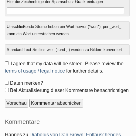
Hier die Zeichenfolge der Spamschutz-Grafik eintragen:
Umschließende Sterne heben ein Wort hervor (*wort*), per _wort_
kann ein Wort unterstrichen werden.
Standard-Text Smilies wie :-) und ;-) werden zu Bildern konvertiert.
I agree that my data will be stored. Please review the
terms of usage / legal notice
for further details.
Formular-
Daten merken?
Optionen
Bei Aktualisierung dieser Kommentare benachrichtigen
Seitenleiste
Kommentare
Hannes
zu
Diabolus von Dan Brown: Enttäuschendes