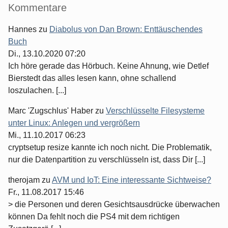
Seitenleiste
Kommentare
Hannes
zu
Diabolus von Dan Brown: Enttäuschendes
Buch
Di., 13.10.2020 07:20
Ich höre gerade das Hörbuch. Keine Ahnung, wie Detlef
Bierstedt das alles lesen kann, ohne schallend
loszulachen. [...]
Marc 'Zugschlus' Haber
zu
Verschlüsselte Filesysteme
unter Linux: Anlegen und vergrößern
Mi., 11.10.2017 06:23
cryptsetup resize kannte ich noch nicht. Die Problematik,
nur die Datenpartition zu verschlüsseln ist, dass Dir [...]
therojam
zu
AVM und IoT: Eine interessante Sichtweise?
Fr., 11.08.2017 15:46
> die Personen und deren Gesichtsausdrücke überwachen
können Da fehlt noch die PS4 mit dem richtigen