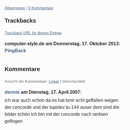
Kategorien:
Allgemeines
|
0 Kommentare
Trackbacks
Trackback-URL für diesen Eintrag
computer-style.de
am
Donnerstag, 17. Oktober 2013
:
PingBack
Die
Anzeige
Kommentare
des
Inhaltes
Ansicht der Kommentare:
Linear
| Verschachtelt
dieses
dennis
am
Dienstag, 17. April 2007
:
Trackbacks
ist
ich war auch schon da es hat bmir echt geffallen wegen
leider
der concorde und der tupolev tu-144 auser dem sind die
nicht
bilder schön ich bin mit der concorde nach serbien
möglich.
geflogen