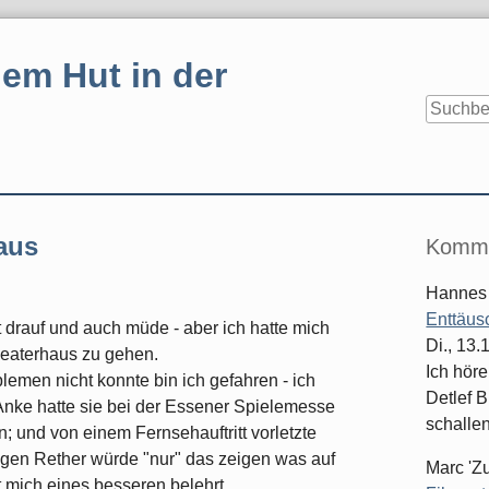
em Hut in der
Seitenle
aus
Komme
Hannes
Enttäus
ut drauf und auch müde - aber ich hatte mich
Di., 13
heaterhaus zu gehen.
Ich hör
men nicht konnte bin ich gefahren - ich
Detlef B
Anke hatte sie bei der Essener Spielemesse
schallen
; und von einem Fernsehauftritt vorletzte
agen Rether würde "nur" das zeigen was auf
Marc 'Z
at mich eines besseren belehrt.