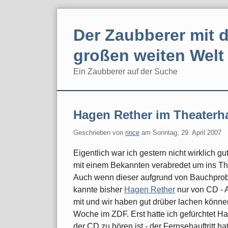
Skip
to
Der Zaubberer mit d
content
großen weiten Welt
Ein Zaubberer auf der Suche
Navigation
Hagen Rether im Theaterh
Geschrieben von
rince
am
Sonntag, 29. April 2007
Eigentlich war ich gestern nicht wirklich g
mit einem Bekannten verabredet um ins T
Auch wenn dieser aufgrund von Bauchproble
kannte bisher
Hagen Rether
nur von CD - 
mit und wir haben gut drüber lachen können
Woche im ZDF. Erst hatte ich gefürchtet H
der CD zu hören ist - der Fernsehauftritt h