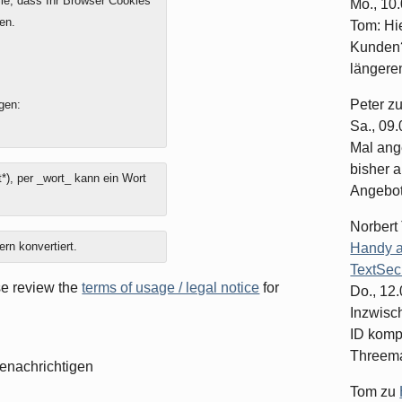
e, dass Ihr Browser Cookies
Mo., 10
en.
Tom: Hi
Kunden?
längeren
Peter
z
gen:
Sa., 09
Mal ang
bisher a
*), per _wort_ kann ein Wort
Angebote
Norbert
ern konvertiert.
Handy a
TextSec
ase review the
terms of usage / legal notice
for
Do., 12
Inzwisc
ID komp
Threema-
enachrichtigen
Tom
zu