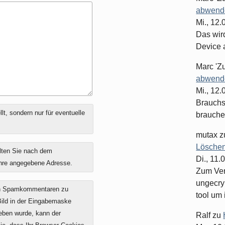
abwende
Mi., 12
Das wir
Device 
Marc 'Z
abwende
Mi., 12
Brauchst
t, sondern nur für eventuelle
brauche
mutax
z
Löschen
lten Sie nach dem
Di., 11.
ihre angegebene Adresse.
Zum Ver
ungecry
on Spamkommentaren zu
tool um 
 Bild in der Eingabemaske
geben wurde, kann der
Ralf
zu