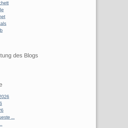
chett
le
net
ials
ub
tung des Blogs
e
2026
26
26
este ...
..