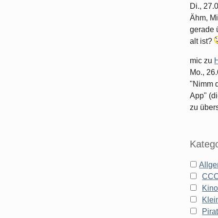
Di., 27
Ähm, Mi
gerade ü
alt ist?
mic
zu
H
Mo., 26
"Nimm d
App" (di
zu überse
Katego
Allg
CC
Kin
Klei
Pira