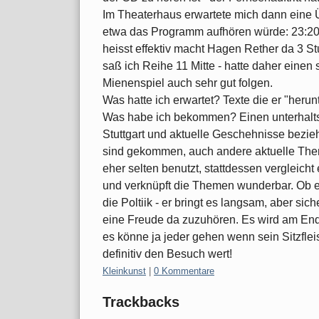
Im Theaterhaus erwartete mich dann eine
etwa das Programm aufhören würde: 23:20
heisst effektiv macht Hagen Rether da 3 St
saß ich Reihe 11 Mitte - hatte daher einen
Mienenspiel auch sehr gut folgen.
Was hatte ich erwartet? Texte die er "herun
Was habe ich bekommen? Einen unterhaltsa
Stuttgart und aktuelle Geschehnisse bezie
sind gekommen, auch andere aktuelle The
eher selten benutzt, stattdessen vergleicht 
und verknüpft die Themen wunderbar. Ob e
die Poltiik - er bringt es langsam, aber sic
eine Freude da zuzuhören. Es wird am End
es könne ja jeder gehen wenn sein Sitzflei
definitiv den Besuch wert!
Kategorien:
Kleinkunst
|
0 Kommentare
Trackbacks