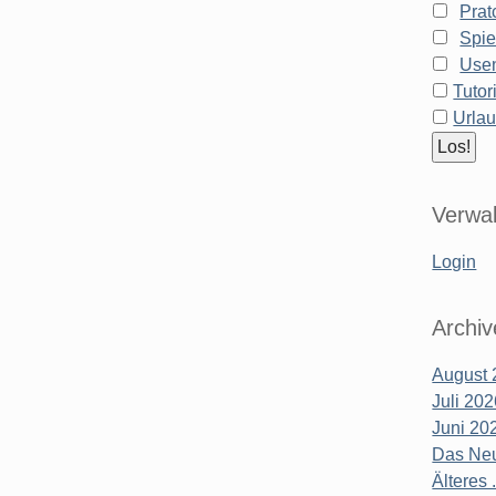
Prat
Spie
Use
Tutor
Urla
Verwal
Login
Archiv
August 
Juli 20
Juni 20
Das Neu
Älteres .