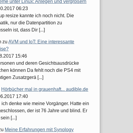
teme unter Linux: Anlegen und vergrößern
.10.2017 06:23
up resize kannte ich noch nicht. Die
tik, nur die Datenpartition zu
seln ist, dass Dir [...]
m
zu
AVM und IoT: Eine interessante
ise?
08.2017 15:46
ersonen und deren Gesichtsausdrücke
hen können Da fehlt noch die PS4 mit
tigen Zusatzgerä [...]
u
Hörbücher mal in grauenhaft... audible.de
.06.2017 17:40
h ich denke wie meine Vorgänger. Hatte ein
schlossen, der ist 76 Jahre und blind. Er
sein [...]
zu
Meine Erfahrungen mit Synology