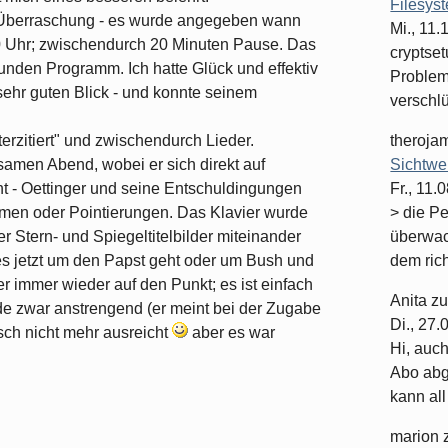
Filesys
 Überraschung - es wurde angegeben wann
Mi., 11
 Uhr; zwischendurch 20 Minuten Pause. Das
cryptset
unden Programm. Ich hatte Glück und effektiv
Problema
 sehr guten Blick - und konnte seinem
verschlüs
terzitiert" und zwischendurch Lieder.
theroja
men Abend, wobei er sich direkt auf
Sichtwe
ht - Oettinger und seine Entschuldingungen
Fr., 11.
men oder Pointierungen. Das Klavier wurde
> die P
er Stern- und Spiegeltitelbilder miteinander
überwac
s jetzt um den Papst geht oder um Bush und
dem rich
her immer wieder auf den Punkt; es ist einfach
Anita
z
e zwar anstrengend (er meint bei der Zugabe
Di., 27
sch nicht mehr ausreicht
aber es war
Hi, auc
Abo abge
kann all 
marion