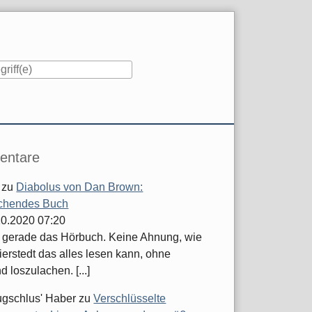
iste
ntare
zu
Diabolus von Dan Brown:
chendes Buch
.10.2020 07:20
e gerade das Hörbuch. Keine Ahnung, wie
ierstedt das alles lesen kann, ohne
d loszulachen. [...]
ugschlus' Haber
zu
Verschlüsselte