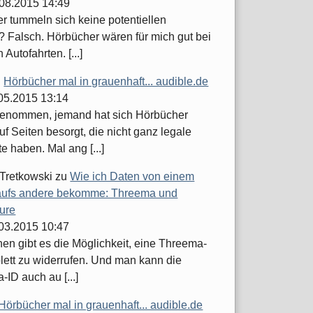
.08.2015 14:49
er tummeln sich keine potentiellen
 Falsch. Hörbücher wären für mich gut bei
 Autofahrten. [...]
u
Hörbücher mal in grauenhaft... audible.de
.05.2015 13:14
enommen, jemand hat sich Hörbücher
uf Seiten besorgt, die nicht ganz legale
 haben. Mal ang [...]
 Tretkowski
zu
Wie ich Daten von einem
ufs andere bekomme: Threema und
ure
.03.2015 10:47
hen gibt es die Möglichkeit, eine Threema-
lett zu widerrufen. Und man kann die
ID auch au [...]
Hörbücher mal in grauenhaft... audible.de