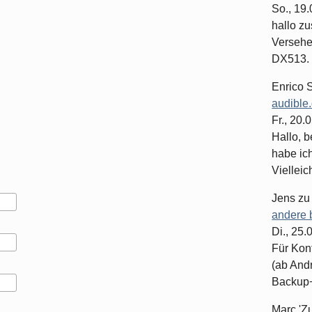
So., 19
hallo z
Versehe
DX513. 
Enrico 
audible
Fr., 20.
Hallo, b
habe ic
Vielleich
Jens
z
andere 
Di., 25
Für Kon
(ab And
Backup+.
Marc 'Z