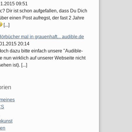
.01.2015 09:51
c? Dir ist schon aufgefallen, dass Du Dich
ber einen Post aufregst, der fast 2 Jahre
[...]
örbücher mal in grauenhaft... audible.de
.01.2015 20:14
och dazu bitte einfach unsere "Audible-
e nun wirklich auf unserer Webseite nicht
hen ist). [...]
rien
emeines
CS
o
nkunst
ten