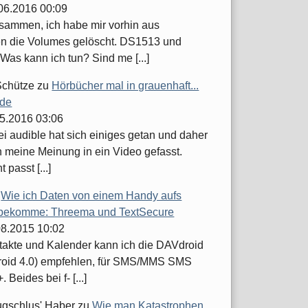
.06.2016 00:09
usammen, ich habe mir vorhin aus
n die Volumes gelöscht. DS1513 und
Was kann ich tun? Sind me [...]
Schütze
zu
Hörbücher mal in grauenhaft...
.de
05.2016 03:06
ei audible hat sich einiges getan und daher
h meine Meinung in ein Video gefasst.
t passt [...]
u
Wie ich Daten von einem Handy aufs
bekomme: Threema und TextSecure
.08.2015 10:02
takte und Kalender kann ich die DAVdroid
roid 4.0) empfehlen, für SMS/MMS SMS
 Beides bei f- [...]
ugschlus' Haber
zu
Wie man Katastrophen