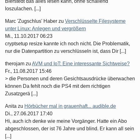
Bierstedt das alles lesen kann, ohne schallend
loszulachen. [...]
Marc 'Zugschlus' Haber
zu
Verschlüsselte Filesysteme
unter Linux: Anlegen und vergrößern
Mi., 11.10.2017 06:23
cryptsetup resize kannte ich noch nicht. Die Problematik,
nur die Datenpartition zu verschlüsseln ist, dass Dir [...]
therojam
zu
AVM und IoT: Eine interessante Sichtweise?
Fr., 11.08.2017 15:46
> die Personen und deren Gesichtsausdrücke überwachen
können Da fehlt noch die PS4 mit dem richtigen
Zusatzgerä [...]
Anita
zu
Hörbücher mal in grauenhaft... audible.de
Di., 27.06.2017 17:40
Hi, auch ich denke wie meine Vorgänger. Hatte ein Abo
abgeschlossen, der ist 76 Jahre und blind. Er kann all sein
[...]