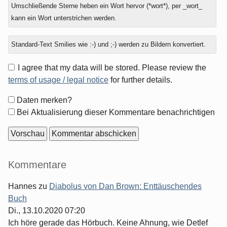
Umschließende Sterne heben ein Wort hervor (*wort*), per _wort_
kann ein Wort unterstrichen werden.
Standard-Text Smilies wie :-) und ;-) werden zu Bildern konvertiert.
I agree that my data will be stored. Please review the
terms of usage / legal notice
for further details.
Formular-
Daten merken?
Optionen
Bei Aktualisierung dieser Kommentare benachrichtigen
Seitenleiste
Kommentare
Hannes
zu
Diabolus von Dan Brown: Enttäuschendes
Buch
Di., 13.10.2020 07:20
Ich höre gerade das Hörbuch. Keine Ahnung, wie Detlef