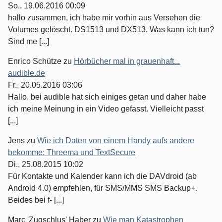
So., 19.06.2016 00:09
hallo zusammen, ich habe mir vorhin aus Versehen die
Volumes gelöscht. DS1513 und DX513. Was kann ich tun?
Sind me [...]
Enrico Schütze
zu
Hörbücher mal in grauenhaft...
audible.de
Fr., 20.05.2016 03:06
Hallo, bei audible hat sich einiges getan und daher habe
ich meine Meinung in ein Video gefasst. Vielleicht passt
[...]
Jens
zu
Wie ich Daten von einem Handy aufs andere
bekomme: Threema und TextSecure
Di., 25.08.2015 10:02
Für Kontakte und Kalender kann ich die DAVdroid (ab
Android 4.0) empfehlen, für SMS/MMS SMS Backup+.
Beides bei f- [...]
Marc 'Zugschlus' Haber
zu
Wie man Katastrophen