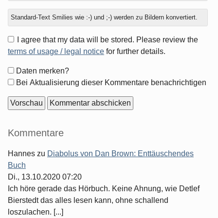
Standard-Text Smilies wie :-) und ;-) werden zu Bildern konvertiert.
I agree that my data will be stored. Please review the
terms of usage / legal notice
for further details.
Formular-
Daten merken?
Optionen
Bei Aktualisierung dieser Kommentare benachrichtigen
Seitenleiste
Kommentare
Hannes
zu
Diabolus von Dan Brown: Enttäuschendes
Buch
Di., 13.10.2020 07:20
Ich höre gerade das Hörbuch. Keine Ahnung, wie Detlef
Bierstedt das alles lesen kann, ohne schallend
loszulachen. [...]