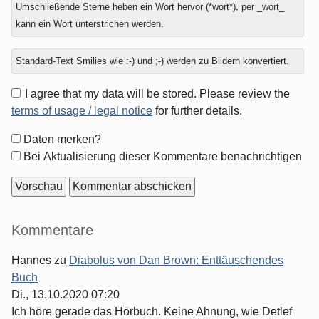
Umschließende Sterne heben ein Wort hervor (*wort*), per _wort_
kann ein Wort unterstrichen werden.
Standard-Text Smilies wie :-) und ;-) werden zu Bildern konvertiert.
I agree that my data will be stored. Please review the
terms of usage / legal notice
for further details.
Formular-
Daten merken?
Optionen
Bei Aktualisierung dieser Kommentare benachrichtigen
Seitenleiste
Kommentare
Hannes
zu
Diabolus von Dan Brown: Enttäuschendes
Buch
Di., 13.10.2020 07:20
Ich höre gerade das Hörbuch. Keine Ahnung, wie Detlef