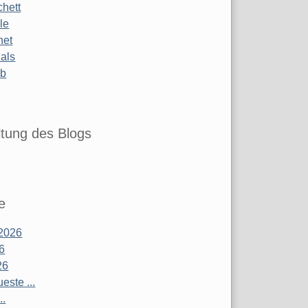
chett
le
net
ials
ub
tung des Blogs
e
2026
26
26
este ...
..