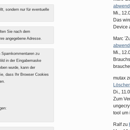
abwende
t, sondern nur für eventuelle
Mi., 12
Das wir
Device 
lten Sie nach dem
Marc 'Z
ihre angegebene Adresse.
abwende
Mi., 12
on Spamkommentaren zu
Brauchst
 Bild in der Eingabemaske
brauche
geben wurde, kann der
e, dass Ihr Browser Cookies
mutax
z
en.
Löschen
Di., 11.
Zum Ver
ungecry
gen:
tool um 
Ralf
zu