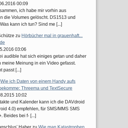
.06.2016 00:09
usammen, ich habe mir vorhin aus
n die Volumes gelöscht. DS1513 und
Was kann ich tun? Sind me [...]
Schütze
zu
Hörbücher mal in grauenhaft...
.de
05.2016 03:06
ei audible hat sich einiges getan und daher
h meine Meinung in ein Video gefasst.
t passt [...]
u
Wie ich Daten von einem Handy aufs
bekomme: Threema und TextSecure
.08.2015 10:02
takte und Kalender kann ich die DAVdroid
roid 4.0) empfehlen, für SMS/MMS SMS
 Beides bei f- [...]
ugschlus' Haber
zu
Wie man Katastrophen