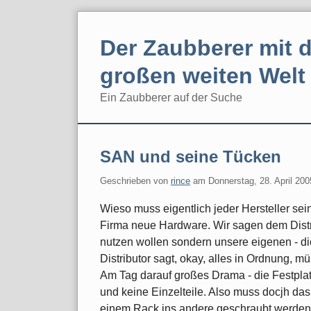
Skip
to
Der Zaubberer mit d
content
großen weiten Welt
Ein Zaubberer auf der Suche
Navigation
SAN und seine Tücken
Geschrieben von
rince
am
Donnerstag, 28. April 200
Wieso muss eigentlich jeder Hersteller s
Firma neue Hardware. Wir sagen dem Distri
nutzen wollen sondern unsere eigenen - di
Distributor sagt, okay, alles in Ordnung, m
Am Tag darauf großes Drama - die Festplat
und keine Einzelteile. Also muss docjh da
einem Rack ins andere geschraubt werden