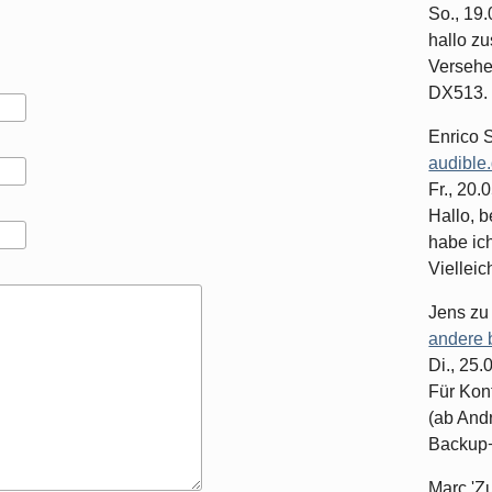
So., 19
hallo z
Versehe
DX513. 
Enrico 
audible
Fr., 20.
Hallo, b
habe ic
Vielleich
Jens
z
andere 
Di., 25
Für Kon
(ab And
Backup+.
Marc 'Z