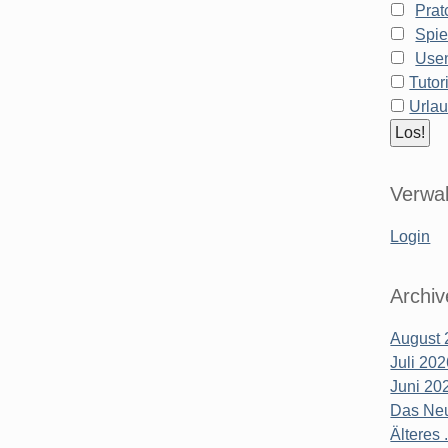
Prat
Spie
Use
Tutor
Urla
Verwal
Login
Archiv
August 
Juli 20
Juni 20
Das Neu
Älteres .