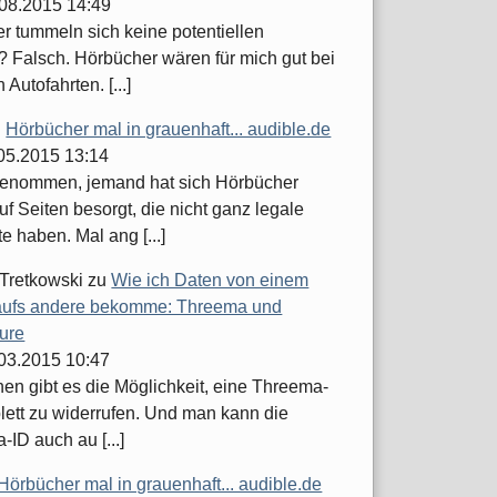
.08.2015 14:49
er tummeln sich keine potentiellen
 Falsch. Hörbücher wären für mich gut bei
 Autofahrten. [...]
u
Hörbücher mal in grauenhaft... audible.de
.05.2015 13:14
enommen, jemand hat sich Hörbücher
uf Seiten besorgt, die nicht ganz legale
 haben. Mal ang [...]
 Tretkowski
zu
Wie ich Daten von einem
ufs andere bekomme: Threema und
ure
.03.2015 10:47
hen gibt es die Möglichkeit, eine Threema-
lett zu widerrufen. Und man kann die
ID auch au [...]
Hörbücher mal in grauenhaft... audible.de