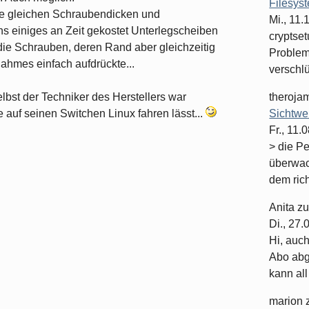
Filesys
ie gleichen Schraubendicken und
Mi., 11
s einiges an Zeit gekostet Unterlegscheiben
cryptset
ie Schrauben, deren Rand aber gleichzeitig
Problema
ahmes einfach aufdrückte...
verschlüs
selbst der Techniker des Herstellers war
theroja
e auf seinen Switchen Linux fahren lässt...
Sichtwe
Fr., 11.
> die P
überwac
dem rich
Anita
z
Di., 27
Hi, auc
Abo abge
kann all 
marion