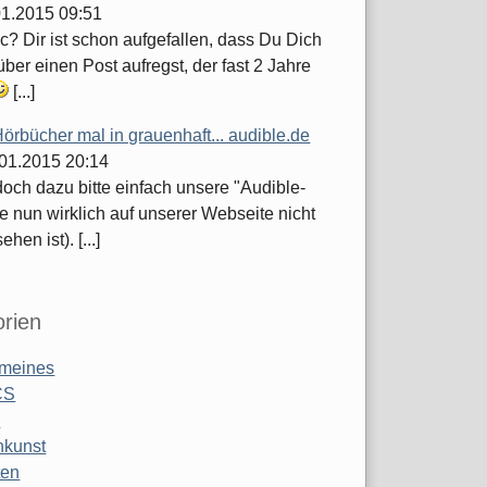
.01.2015 09:51
c? Dir ist schon aufgefallen, dass Du Dich
ber einen Post aufregst, der fast 2 Jahre
[...]
örbücher mal in grauenhaft... audible.de
.01.2015 20:14
och dazu bitte einfach unsere "Audible-
e nun wirklich auf unserer Webseite nicht
hen ist). [...]
rien
emeines
CS
o
nkunst
ten