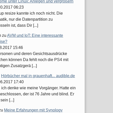
teme unter Linux: Anlegen und vergrößern
.10.2017 06:23
up resize kannte ich noch nicht. Die
tik, nur die Datenpartition zu
seln ist, dass Dir [...]
m
zu
AVM und IoT: Eine interessante
ise?
08.2017 15:46
ersonen und deren Gesichtsausdrücke
hen können Da fehlt noch die PS4 mit
tigen Zusatzgerä [...]
u
Hörbücher mal in grauenhaft... audible.de
.06.2017 17:40
h ich denke wie meine Vorgänger. Hatte ein
schlossen, der ist 76 Jahre und blind. Er
sein [...]
zu
Meine Erfahrungen mit Synology