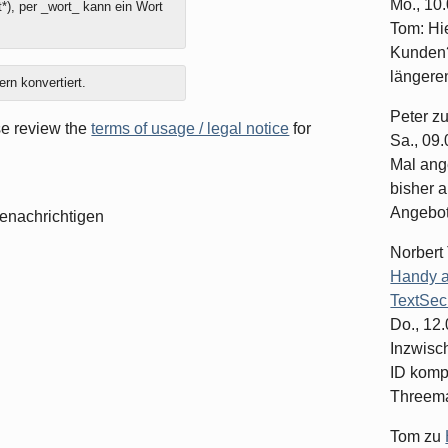
Mo., 10
*), per _wort_ kann ein Wort
Tom: Hi
Kunden?
längeren
ern konvertiert.
Peter
z
ase review the
terms of usage / legal notice
for
Sa., 09
Mal ang
bisher a
Angebote
enachrichtigen
Norbert
Handy a
TextSec
Do., 12
Inzwisc
ID komp
Threema-
Tom
zu