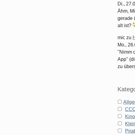
Di., 27
Ähm, Mi
gerade ü
alt ist?
mic
zu
H
Mo., 26
"Nimm d
App" (di
zu überse
Katego
Allg
CC
Kin
Klei
Pira