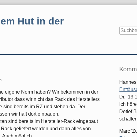
em Hut in der
Seitenle
Komme
5
Hannes
Enttäus
eine eigene Norm haben? Wir bekommen in der
Di., 13
butor dass wir nicht das Rack des Herstellers
Ich hör
e sind bereits im RZ und stehen da. Der
Detlef B
üssen wir halt dort einbauen.
schallen
ten sind bereits im Hersteller-Rack eingebaut
s Rack geliefert werden und dann alles von
Marc 'Z
. Auch möglich.