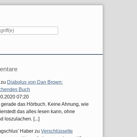
iste
ntare
zu
Diabolus von Dan Brown:
chendes Buch
.10.2020 07:20
e gerade das Hörbuch. Keine Ahnung, wie
ierstedt das alles lesen kann, ohne
d loszulachen. [...]
ugschlus' Haber
zu
Verschlüsselte