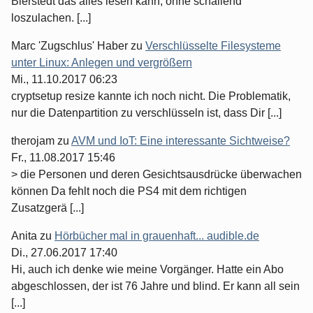
Bierstedt das alles lesen kann, ohne schallend
loszulachen. [...]
Marc 'Zugschlus' Haber
zu
Verschlüsselte Filesysteme
unter Linux: Anlegen und vergrößern
Mi., 11.10.2017 06:23
cryptsetup resize kannte ich noch nicht. Die Problematik,
nur die Datenpartition zu verschlüsseln ist, dass Dir [...]
therojam
zu
AVM und IoT: Eine interessante Sichtweise?
Fr., 11.08.2017 15:46
> die Personen und deren Gesichtsausdrücke überwachen
können Da fehlt noch die PS4 mit dem richtigen
Zusatzgerä [...]
Anita
zu
Hörbücher mal in grauenhaft... audible.de
Di., 27.06.2017 17:40
Hi, auch ich denke wie meine Vorgänger. Hatte ein Abo
abgeschlossen, der ist 76 Jahre und blind. Er kann all sein
[...]