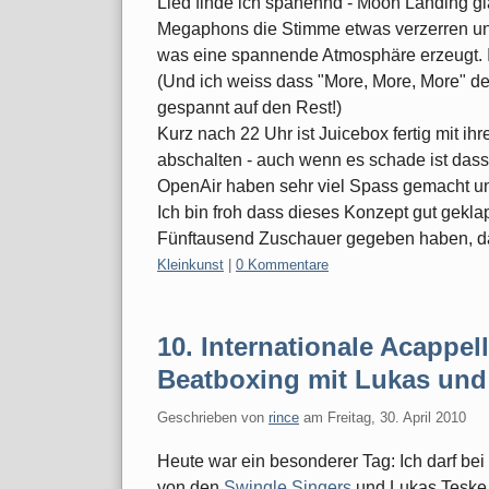
Lied finde ich spanennd - Moon Landing gla
Megaphons die Stimme etwas verzerren un
was eine spannende Atmosphäre erzeugt. Ic
(Und ich weiss dass "More, More, More" der 
gespannt auf den Rest!)
Kurz nach 22 Uhr ist Juicebox fertig mit i
abschalten - auch wenn es schade ist dass
OpenAir haben sehr viel Spass gemacht u
Ich bin froh dass dieses Konzept gut geklap
Fünftausend Zuschauer gegeben haben, das 
Kategorien:
Kleinkunst
|
0 Kommentare
10. Internationale Acappe
Beatboxing mit Lukas und
Geschrieben von
rince
am
Freitag, 30. April 2010
Heute war ein besonderer Tag: Ich darf b
von den
Swingle Singers
und Lukas Teske