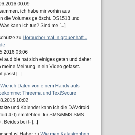
.06.2016 00:09
usammen, ich habe mir vorhin aus
n die Volumes gelöscht. DS1513 und
Was kann ich tun? Sind me [...]
Schütze
zu
Hörbücher mal in grauenhaft...
.de
05.2016 03:06
ei audible hat sich einiges getan und daher
h meine Meinung in ein Video gefasst.
t passt [...]
u
Wie ich Daten von einem Handy aufs
bekomme: Threema und TextSecure
.08.2015 10:02
takte und Kalender kann ich die DAVdroid
roid 4.0) empfehlen, für SMS/MMS SMS
 Beides bei f- [...]
ugschlus' Haber
zu
Wie man Katastrophen