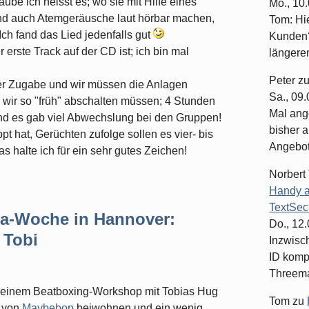
ube ich heisst es; wo sie mit Hilfe eines
Mo., 10
d auch Atemgeräusche laut hörbar machen,
Tom: Hi
h fand das Lied jedenfalls gut
Kunden?
erste Track auf der CD ist; ich bin mal
längeren
Peter
z
hrer Zugabe und wir müssen die Anlagen
Sa., 09
 wir so "früh" abschalten müssen; 4 Stunden
Mal ang
nd es gab viel Abwechslung bei den Gruppen!
bisher a
pt hat, Gerüchten zufolge sollen es vier- bis
Angebote
halte ich für ein sehr gutes Zeichen!
Norbert
Handy a
TextSec
lla-Woche in Hannover:
Do., 12
 Tobi
Inzwisc
ID komp
Threema-
ei einem Beatboxing-Workshop mit Tobias Hug
Tom
zu
 von
Maybebop
beiwohnen und ein wenig