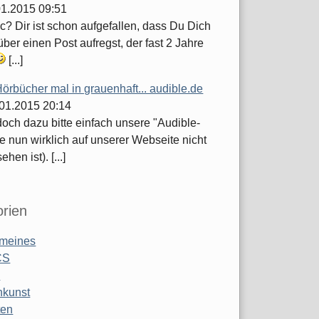
.01.2015 09:51
c? Dir ist schon aufgefallen, dass Du Dich
ber einen Post aufregst, der fast 2 Jahre
[...]
örbücher mal in grauenhaft... audible.de
.01.2015 20:14
och dazu bitte einfach unsere "Audible-
e nun wirklich auf unserer Webseite nicht
hen ist). [...]
rien
emeines
CS
o
nkunst
ten