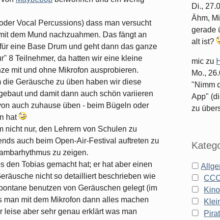
Di., 27
Ähm, Mi
oder Vocal Percussions) dass man versucht
gerade ü
 mit dem Mund nachzuahmen. Das fängt an
alt ist?
für eine Base Drum und geht dann das ganze
" 8 Teilnehmer, da hatten wir eine kleine
mic
zu
H
nze mit und ohne Mikrofon ausprobieren.
Mo., 26
um die Geräusche zu üben haben wir diese
"Nimm d
ngebaut und damit dann auch schön variieren
App" (di
von auch zuhause üben - beim Bügeln oder
zu überse
un hat
 nicht nur, den Lehrern von Schulen zu
ends auch beim Open-Air-Festival auftreten zu
Katego
Sambarhythmus zu zeigen.
 den Tobias gemacht hat; er hat aber einen
Allg
Geräusche nicht so detailliert beschrieben wie
CC
 spontane benutzen von Geräuschen gelegt (im
Kin
s man mit dem Mikrofon dann alles machen
Klei
er leise aber sehr genau erklärt was man
Pira