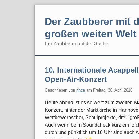
Skip
to
Der Zaubberer mit d
content
großen weiten Welt
Ein Zaubberer auf der Suche
Navigation
10. Internationale Acappe
Open-Air-Konzert
Geschrieben von
rince
am
Freitag, 30. April 2010
Heute abend ist es so weit: zum zweiten 
Konzert, hinter der Marktkirche in Hannover
Wettbewerbschor, Schulprojekte, drei "gr
Auch wenn beim Soundcheck kurz ein leich
durch und pünktlich um 18 Uhr sind auch wi