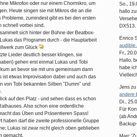
en ohne Mikrofon oder nur einem Chormikro, um
So., 19
n. Heute singen sie mit Mikros die an die
hallo z
 Probleme, zumindest gibt es bei den ersten
Versehe
 schnell vorbei sind.
DX513. 
sammelt sich hinter der Bühne der Beatbox-
Enrico 
 Lukas das Programm durch - die Hauptarbeit
audible
Füllwerk zum Glück
Fr., 20.
zte Lieder deutlich besser klingen, sie
Hallo, b
haben) gehen erst einmal Lukas und Tobi
habe ic
likum an bevor sie mit uns gemeinsam dann
Vielleich
s ist etwas Improvisation dabei und auch das
en von Tobi bekannten Silben "Dumm" und
Jens
z
.
andere 
lick auf den Platz - und sehen dass es schon
Di., 25
s Rathauses. Also schon eine ordentliche
Für Kon
acht das Üben und Präsentieren Spass!
(ab And
rt haben darf die zweite professionelle Gruppe
Backup+.
ne; Lukas ist zwar nicht gleich oben geblieben
n gemacht.
Marc 'Z