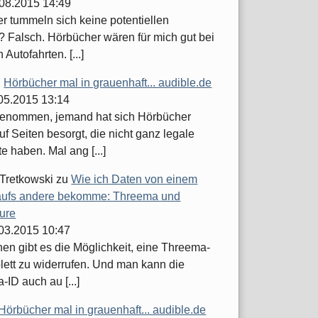
.08.2015 14:49
er tummeln sich keine potentiellen
 Falsch. Hörbücher wären für mich gut bei
 Autofahrten. [...]
u
Hörbücher mal in grauenhaft... audible.de
.05.2015 13:14
enommen, jemand hat sich Hörbücher
uf Seiten besorgt, die nicht ganz legale
 haben. Mal ang [...]
 Tretkowski
zu
Wie ich Daten von einem
ufs andere bekomme: Threema und
ure
.03.2015 10:47
hen gibt es die Möglichkeit, eine Threema-
lett zu widerrufen. Und man kann die
ID auch au [...]
Hörbücher mal in grauenhaft... audible.de