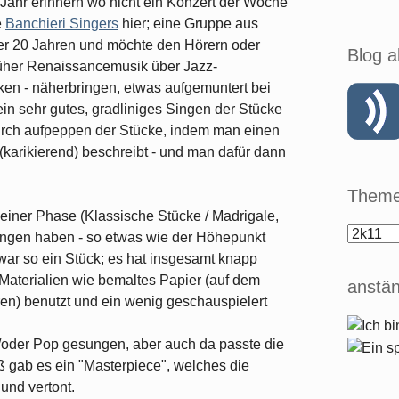
 Jahr erinnern wo nicht ein Konzert der Woche
e
Banchieri Singers
hier; eine Gruppe aus
über 20 Jahren und möchte den Hörern oder
Blog a
rüher Renaissancemusik über Jazz-
n - näherbringen, etwas aufgemuntert bei
in sehr gutes, gradliniges Singen der Stücke
durch aufpeppen der Stücke, indem man einen
(karikierend) beschreibt - und man dafür dann
Theme
ß einer Phase (Klassische Stücke / Madrigale,
sungen haben - so etwas wie der Höhepunkt
ar so ein Stück; es hat insgesamt knapp
Materialien wie bemaltes Papier (auf dem
anstän
ren) benutzt und ein wenig geschauspielert
/oder Pop gesungen, aber auch da passte die
 gab es ein "Masterpiece", welches die
und vertont.