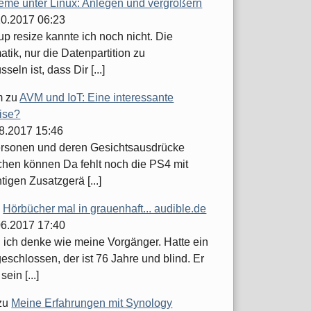
teme unter Linux: Anlegen und vergrößern
.10.2017 06:23
up resize kannte ich noch nicht. Die
tik, nur die Datenpartition zu
seln ist, dass Dir [...]
m
zu
AVM und IoT: Eine interessante
ise?
08.2017 15:46
ersonen und deren Gesichtsausdrücke
hen können Da fehlt noch die PS4 mit
tigen Zusatzgerä [...]
u
Hörbücher mal in grauenhaft... audible.de
.06.2017 17:40
h ich denke wie meine Vorgänger. Hatte ein
schlossen, der ist 76 Jahre und blind. Er
sein [...]
zu
Meine Erfahrungen mit Synology