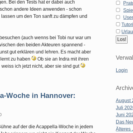
n. Bei den Tests hat er dabei auch
Prat
te schon andere Ideen anwenden - schon
Spie
" lassen um den Ton sanft zu dämpfen und
Use
Tutor
Urla
 besuchen (auch wenns bei Tobi nur war um
zwischen den beiden Akteuren spannend -
unst gut erklären und lehren. Es macht aber
Verwal
lernt zu haben
Ob sie an Indra mit ihren
iss ich jetzt nicht, aber sie sind gut
Login
Archiv
lla-Woche in Hannover:
August 
Juli 20
Juni 20
0
Das Neu
 Bühne auf der die Acappella-Woche in jedem
Älteres .