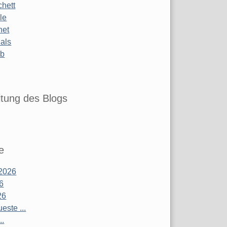
chett
le
net
ials
ub
tung des Blogs
e
2026
26
26
este ...
..