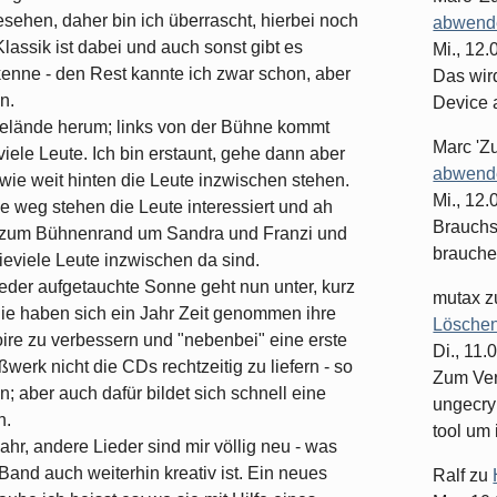
sehen, daher bin ich überrascht, hierbei noch
abwende
lassik ist dabei und auch sonst gibt es
Mi., 12
 kenne - den Rest kannte ich zwar schon, aber
Das wir
n.
Device 
elände herum; links von der Bühne kommt
Marc 'Z
iele Leute. Ich bin erstaunt, gehe dann aber
abwende
e weit hinten die Leute inzwischen stehen.
Mi., 12
 weg stehen die Leute interessiert und ah
Brauchst
k zum Bühnenrand um Sandra und Franzi und
brauche
eviele Leute inzwischen da sind.
eder aufgetauchte Sonne geht nun unter, kurz
mutax
z
ie haben sich ein Jahr Zeit genommen ihre
Löschen
re zu verbessern und "nebenbei" eine erste
Di., 11.
werk nicht die CDs rechtzeitig zu liefern - so
Zum Ver
; aber auch dafür bildet sich schnell eine
ungecry
n.
tool um 
hr, andere Lieder sind mir völlig neu - was
 Band auch weiterhin kreativ ist. Ein neues
Ralf
zu