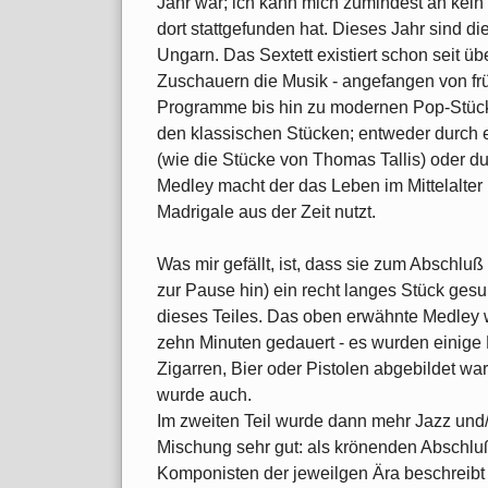
Jahr war; ich kann mich zumindest an kein
dort stattgefunden hat. Dieses Jahr sind di
Ungarn. Das Sextett existiert schon seit 
Zuschauern die Musik - angefangen von f
Programme bis hin zu modernen Pop-Stücke
den klassischen Stücken; entweder durch e
(wie die Stücke von Thomas Tallis) oder 
Medley macht der das Leben im Mittelalter 
Madrigale aus der Zeit nutzt.
Was mir gefällt, ist, dass sie zum Abschlu
zur Pause hin) ein recht langes Stück ge
dieses Teiles. Das oben erwähnte Medley w
zehn Minuten gedauert - es wurden einige 
Zigarren, Bier oder Pistolen abgebildet wa
wurde auch.
Im zweiten Teil wurde dann mehr Jazz und
Mischung sehr gut: als krönenden Abschluß
Komponisten der jeweilgen Ära beschreibt 