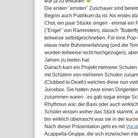
war ja zu erwarten
Die ersten "ernsten" Zuschauer sind bereit
Beginn auch Publikum da ist. Als erstes d
Chor, ein paar Stücke singen - einmal ein 
("Engel" von Rammstein), danach "Butterfl
teilweise selbstgeschrieben. Für eine Pop
etwas mehr Bühnenerfahrung (und die Ton
wurden teilweise nicht hochgezogen), aber
Jahren zu bieten hat.
Danach kam ein Projekt mehrerer Schulen
mit Schülern von mehreren Schulen zusa
(Clubbed to Death) welches diese nun vortr
Juicebox. Sie hatten zwar einen Dirigenten,
zusammen waren - es gab sogar einige Schü
Rhythmus war, der Bass oder auch wirklich
Schüler wissen woher das Stück stammt, a
bin wirklich überrascht was sie in der kurz
Nach dieser Präsentation geht es mit
Voca
Acappella-Gruppe, die sich inzwischen int