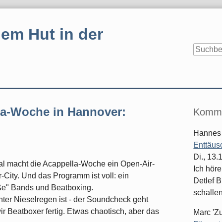
em Hut in der
Seitenle
lla-Woche in Hannover:
Komme
Hannes
Enttäus
Di., 13
Mal macht die Acappella-Woche ein Open-Air-
Ich hör
-City. Und das Programm ist voll: ein
Detlef B
oße" Bands und Beatboxing.
schallen
ter Nieselregen ist - der Soundcheck geht
r Beatboxer fertig. Etwas chaotisch, aber das
Marc 'Z