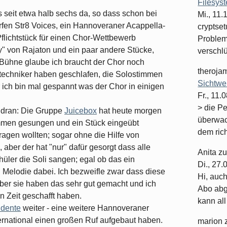
Filesys
s seit etwa halb sechs da, so dass schon bei
Mi., 11
ürfen Str8 Voices, ein Hannoveraner Acappella-
cryptset
Pflichtstück für einen Chor-Wettbewerb
Problema
y" von Rajaton und ein paar andere Stücke,
verschlüs
-Bühne glaube ich braucht der Chor noch
theroja
techniker haben geschlafen, die Solostimmen
Sichtwe
 ich bin mal gespannt was der Chor in einigen
Fr., 11.
> die P
 dran: Die Gruppe
Juicebox
hat heute morgen
überwac
mmen gesungen und ein Stück eingeübt
dem rich
agen wollten; sogar ohne die Hilfe von
 aber der hat "nur" dafür gesorgt dass alle
Anita
z
ler die Soli sangen; egal ob das ein
Di., 27
 Melodie dabei. Ich bezweifle zwar dass diese
Hi, auc
ber sie haben das sehr gut gemacht und ich
Abo abge
en Zeit geschafft haben.
kann all 
ldente
weiter - eine weitere Hannoveraner
ernational einen großen Ruf aufgebaut haben.
marion