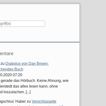
iste
ntare
zu
Diabolus von Dan Brown:
chendes Buch
.10.2020 07:20
e gerade das Hörbuch. Keine Ahnung, wie
ierstedt das alles lesen kann, ohne
d loszulachen. [...]
ugschlus' Haber
zu
Verschlüsselte