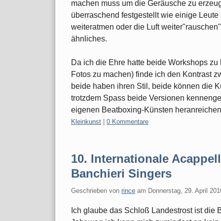
machen muss um die Geräusche zu erzeuge
überraschend festgestellt wie einige Leu
weiteratmen oder die Luft weiter"rauschen
ähnliches.
Da ich die Ehre hatte beide Workshops zu
Fotos zu machen) finde ich den Kontrast 
beide haben ihren Stil, beide können die K
trotzdem Spass beide Versionen kennenge
eigenen Beatboxing-Künsten heranreichen we
Kategorien:
Kleinkunst
|
0 Kommentare
10. Internationale Acappe
Banchieri Singers
Geschrieben von
rince
am
Donnerstag, 29. April 201
Ich glaube das Schloß Landestrost ist die