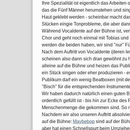
Ihre Spezialität ist eigentlich das Arbeit
das die Fünf Männer herumstehen und singe
Haut geklebt werden - scheinbar macht das
Stücken eingie Tonprobleme, die aber dann
Während Vocaldente auf der Bühne ist, ver
Chor und geht noch einmal mit Tobias und
werden die beiden haben, wir sind "nur" 
Nach dem Auftritt von Vocaldente (deren let
scheinen also dann sich dran gewöhnt zu 
alleine auf die Bühne und heizen das Pub
ein Stück singen oder eher produzieren - e
Publikum darf ein wenig Beatboxen (mit d
"Bisch" für die entsprechenden Instrumente
Wir haben dadurch natürlich einen guten B
ordentlich gefüllt ist - bis hin zur Ecke de
Menschenmenge die gekommen sind. So m
Nachdem wir also unseren Auftritt absolvie
auf die Bühne:
Maybebop
sind auf der Büh
aber hat einen Schnellspurt beim Umziehe