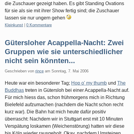
die Zuschauer gezeigt haben. Es gibt Standing Ovations
für sie als sie mit ihrer Show fertig sind; die Zuschauer
lassen sie nur ungern gehen
Kategorien:
Kleinkunst
|
0 Kommentare
Gütersloher Acappella-Nacht: Zwei
Gruppen wie sie unterschiedlicher
nicht sein könnten...
Geschrieben von
rince
am
Sonntag, 7. Mai 2006
Heute war ein besonderer Tag;
Hop o' my thumb
und
The
Buddhas
treten in Gütersloh bei einer Acappella-Nacht auf.
Für mich hiess das, schon frühmorgens mich in Richtung
Bielefeld aufzumachen (nachdem die Nacht schon recht
kurz war). Die Bahn hat mich heute dafür positiv
überrascht: Nachdem wir in Stuttgart erst mit 10 Minuten
Verspätung loskamen (Weichenstörung) hatten wir diese
bis Köln wieder rausgeholt. Okay, nachdem Umsteigen