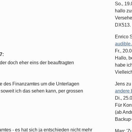
So., 19
hallo z
Versehe
DX513. 
Enrico 
audible
Fr., 20.
07
:
Hallo, b
der doch eher eins der beauftragten
habe ic
Vielleich
ote des Finanzamtes um die Unterlagen
Jens
z
 soweit ich das sehen kann, per grossen
andere 
Di., 25
Für Kon
(ab And
Backup+.
mtes - es hat sich ja entschieden nicht mehr
Marc 'Z