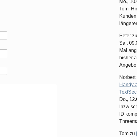
Mo., 10
Tom: Hi
Kunden?
längeren
Peter
z
Sa., 09
Mal ang
bisher a
Angebote
Norbert
Handy a
TextSec
Do., 12
Inzwisc
ID komp
Threema-
Tom
zu