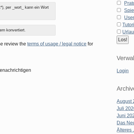
Prat
*), per _wort_ kann ein Wort
Spie
Use
Tutor
ern konvertiert.
Urla
ase review the
terms of usage / legal notice
for
Verwal
enachrichtigen
Login
Archiv
August 
Juli 20
Juni 20
Das Neu
Älteres .