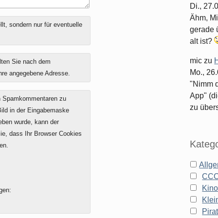
Di., 27
Ähm, Mi
t, sondern nur für eventuelle
gerade ü
alt ist?
mic
zu
H
lten Sie nach dem
Mo., 26
ihre angegebene Adresse.
"Nimm d
App" (di
on Spamkommentaren zu
zu überse
 Bild in der Eingabemaske
geben wurde, kann der
e, dass Ihr Browser Cookies
Katego
en.
Allg
CC
Kin
gen:
Klei
Pira