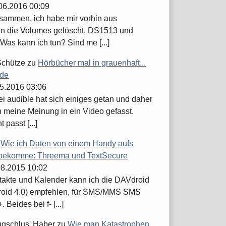
.06.2016 00:09
usammen, ich habe mir vorhin aus
n die Volumes gelöscht. DS1513 und
Was kann ich tun? Sind me [...]
Schütze
zu
Hörbücher mal in grauenhaft...
.de
05.2016 03:06
ei audible hat sich einiges getan und daher
h meine Meinung in ein Video gefasst.
t passt [...]
u
Wie ich Daten von einem Handy aufs
bekomme: Threema und TextSecure
.08.2015 10:02
takte und Kalender kann ich die DAVdroid
roid 4.0) empfehlen, für SMS/MMS SMS
 Beides bei f- [...]
ugschlus' Haber
zu
Wie man Katastrophen