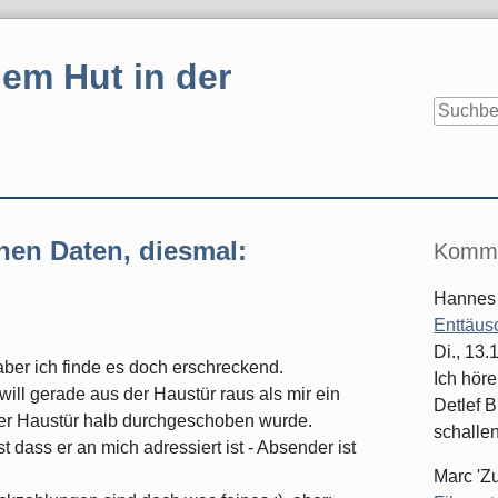
em Hut in der
Seitenle
hen Daten, diesmal:
Komme
Hannes
Enttäus
Di., 13
 aber ich finde es doch erschreckend.
Ich hör
will gerade aus der Haustür raus als mir ein
Detlef B
der Haustür halb durchgeschoben wurde.
schallen
 dass er an mich adressiert ist - Absender ist
Marc 'Z