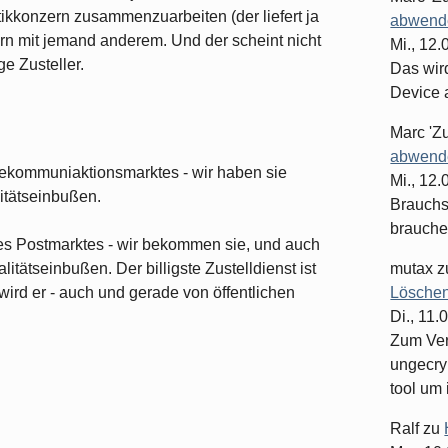
ikkonzern zusammenzuarbeiten (der liefert ja
abwende
ern mit jemand anderem. Und der scheint nicht
Mi., 12
ge Zusteller.
Das wir
Device 
Marc 'Z
abwende
elekommuniaktionsmarktes - wir haben sie
Mi., 12
itätseinbußen.
Brauchst
brauche
 des Postmarktes - wir bekommen sie, und auch
itätseinbußen. Der billigste Zustelldienst ist
mutax
z
wird er - auch und gerade von öffentlichen
Löschen
Di., 11.
Zum Ver
ungecry
tool um 
Ralf
zu