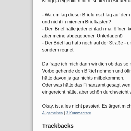
Klingt ja eigentlich nicht schlecht (Steuer
- Warum lag dieser Briefumschlag auf dem
und nicht in mienem Briefkasten?
- Den Brief hätte jeder einfach mal öffnen 
aber meine abgegebenen Unterlagen!)
- Der Brief lag halb noch auf der Straße -
sondern regnet.
Da frage ich mich dann wirklich ob das sei
Vorbeigehende den BRief nehmen und öffn
hätte davon ja gar nichts mitbekommen.
Oder was hätte das Finanzamt gesagt wenn
eingereicht hätte, aber schön durchweicht 
Okay, ist alles nicht passiert. Es ärgert mi
Kategorien:
Allgemeines
|
3 Kommentare
Trackbacks