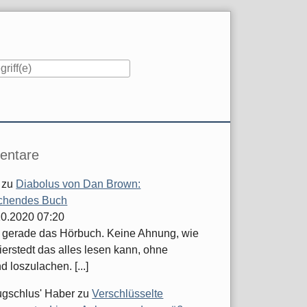
iste
ntare
zu
Diabolus von Dan Brown:
chendes Buch
.10.2020 07:20
e gerade das Hörbuch. Keine Ahnung, wie
ierstedt das alles lesen kann, ohne
d loszulachen. [...]
ugschlus' Haber
zu
Verschlüsselte