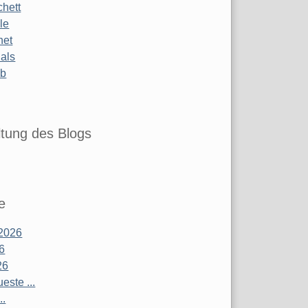
chett
le
net
ials
ub
tung des Blogs
e
2026
26
26
este ...
..