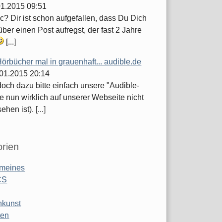
.01.2015 09:51
c? Dir ist schon aufgefallen, dass Du Dich
ber einen Post aufregst, der fast 2 Jahre
[...]
örbücher mal in grauenhaft... audible.de
.01.2015 20:14
och dazu bitte einfach unsere "Audible-
e nun wirklich auf unserer Webseite nicht
hen ist). [...]
rien
emeines
CS
o
nkunst
ten