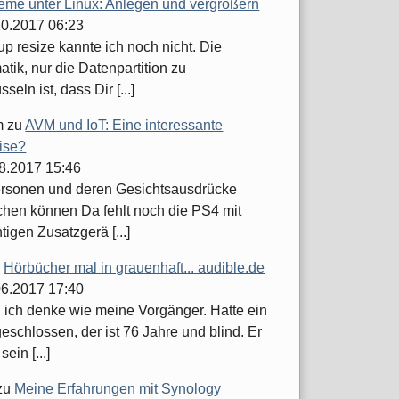
teme unter Linux: Anlegen und vergrößern
.10.2017 06:23
up resize kannte ich noch nicht. Die
tik, nur die Datenpartition zu
seln ist, dass Dir [...]
m
zu
AVM und IoT: Eine interessante
ise?
08.2017 15:46
ersonen und deren Gesichtsausdrücke
hen können Da fehlt noch die PS4 mit
tigen Zusatzgerä [...]
u
Hörbücher mal in grauenhaft... audible.de
.06.2017 17:40
h ich denke wie meine Vorgänger. Hatte ein
schlossen, der ist 76 Jahre und blind. Er
sein [...]
zu
Meine Erfahrungen mit Synology