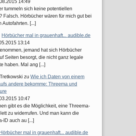
.08.2015 14:49
er tummeln sich keine potentiellen
 Falsch. Hörbücher wären für mich gut bei
 Autofahrten. [...]
u
Hörbücher mal in grauenhaft... audible.de
.05.2015 13:14
enommen, jemand hat sich Hörbücher
uf Seiten besorgt, die nicht ganz legale
 haben. Mal ang [...]
 Tretkowski
zu
Wie ich Daten von einem
ufs andere bekomme: Threema und
ure
.03.2015 10:47
hen gibt es die Möglichkeit, eine Threema-
lett zu widerrufen. Und man kann die
ID auch au [...]
Hörbücher mal in grauenhaft... audible.de