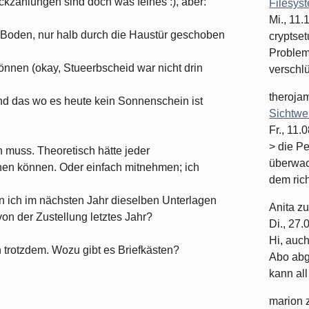
rückzahlungen sind doch was feines :), aber:
Filesys
Mi., 11
 Boden, nur halb durch die Haustür geschoben
cryptset
Problema
können (okay, Stueerbscheid war nicht drin
verschlüs
theroja
 und das wo es heute kein Sonnenschein ist
Sichtwe
Fr., 11.
> die P
n muss. Theoretisch hätte jeder
überwac
en können. Oder einfach mitnehmen; ich
dem rich
 ich im nächsten Jahr dieselben Unterlagen
Anita
z
von der Zustellung letztes Jahr?
Di., 27
Hi, auc
ch trotzdem. Wozu gibt es Briefkästen?
Abo abge
kann all 
marion