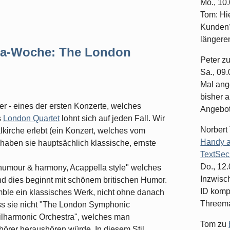
Mo., 10
Tom: Hi
Kunden?
längeren
lla-Woche: The London
Peter
z
Sa., 09
Mal ang
bisher a
er - eines der ersten Konzerte, welches
Angebote
s
London Quartet
lohnt sich auf jeden Fall. Wir
Norbert
alkirche erlebt (ein Konzert, welches vom
Handy a
 haben sie hauptsächlich klassische, ernste
TextSec
Do., 12
"humour & harmony, Acappella style" welches
Inzwisc
d dies beginnt mit schönem britischen Humor.
ID komp
mble ein klassisches Werk, nicht ohne danach
Threema-
ss sie nicht "The London Symphonic
ilharmonic Orchestra", welches man
Tom
zu
uhörer heraushören würde. In diesem Stil