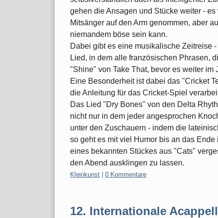
gehen die Ansagen und Stücke weiter - es
Mitsänger auf den Arm genommen, aber auf
niemandem böse sein kann.
Dabei gibt es eine musikalische Zeitreise 
Lied, in dem alle französischen Phrasen, 
"Shine" von Take That, bevor es weiter im 
Eine Besonderheit ist dabei das "Cricket T
die Anleitung für das Cricket-Spiel verarbeit
Das Lied "Dry Bones" von den Delta Rhyth
nicht nur in dem jeder angesprochen Knoche
unter den Zuschauern - indem die latein
so geht es mit viel Humor bis an das Ende
eines bekannten Stückes aus "Cats" verges
den Abend ausklingen zu lassen.
Kategorien:
Kleinkunst
|
0 Kommentare
12. Internationale Acappe