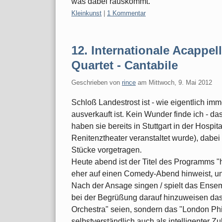
was dabei rauskommt.
Kategorien:
Kleinkunst
|
1 Kommentar
12. Internationale Acappe
Quartet - Cantabile
Geschrieben von
rince
am
Mittwoch, 9. Mai 2012
Schloß Landestrost ist - wie eigentlich imm
ausverkauft ist. Kein Wunder finde ich - da
haben sie bereits in Stuttgart in der Hospit
Renitenztheater veranstaltet wurde), dabei
Stücke vorgetragen.
Heute abend ist der Titel des Programms 
eher auf einen Comedy-Abend hinweist, un
Nach der Ansage singen / spielt das Ense
bei der Begrüßung darauf hinzuweisen da
Orchestra" seien, sondern das "London Ph
selbstverständlich auch als intelligenter Z