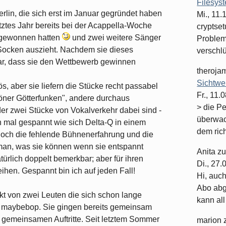
Filesys
rlin, die sich erst im Januar gegründet haben
Mi., 11
etztes Jahr bereits bei der Acappella-Woche
cryptset
 gewonnen hatten
und zwei weitere Sänger
Problema
 Socken auszieht. Nachdem sie dieses
verschlüs
 klar, dass sie den Wettbewerb gewinnen
theroja
Sichtwe
s, aber sie liefern die Stücke recht passabel
Fr., 11.
öner Götterfunken", andere durchaus
> die P
er zwei Stücke von Vokalverkehr dabei sind -
überwac
n mal gespannt wie sich Delta-Q in einem
dem rich
och die fehlende Bühnenerfahrung und die
t man, was sie können wenn sie entspannt
Anita
z
türlich doppelt bemerkbar; aber für ihren
Di., 27
ihen. Gespannt bin ich auf jeden Fall!
Hi, auc
Abo abge
ekt von zwei Leuten die sich schon lange
kann all 
n maybebop. Sie gingen bereits gemeinsam
n gemeinsamen Auftritte. Seit letztem Sommer
marion