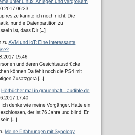
teme unter Linux: Anlegen und vergrößern
.10.2017 06:23
up resize kannte ich noch nicht. Die
tik, nur die Datenpartition zu
seln ist, dass Dir [...]
m
zu
AVM und IoT: Eine interessante
ise?
08.2017 15:46
ersonen und deren Gesichtsausdrücke
hen können Da fehlt noch die PS4 mit
tigen Zusatzgerä [...]
u
Hörbücher mal in grauenhaft... audible.de
.06.2017 17:40
h ich denke wie meine Vorgänger. Hatte ein
schlossen, der ist 76 Jahre und blind. Er
sein [...]
zu
Meine Erfahrungen mit Synology