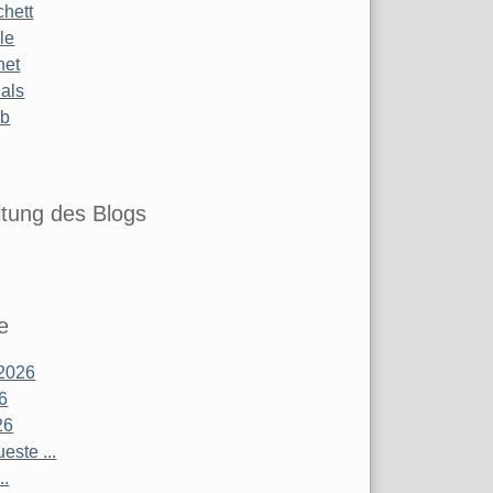
chett
le
net
ials
ub
tung des Blogs
e
2026
26
26
este ...
..