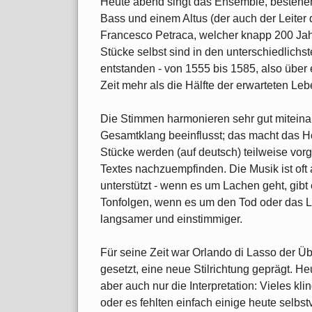
Heute abend singt das Ensemble, bestehe
Bass und einem Altus (der auch der Leiter
Francesco Petraca, welcher knapp 200 Jah
Stücke selbst sind in den unterschiedlich
entstanden - von 1555 bis 1585, also über
Zeit mehr als die Hälfte der erwarteten Leb
Die Stimmen harmonieren sehr gut miteinand
Gesamtklang beeinflusst; das macht das H
Stücke werden (auf deutsch) teilweise vorg
Textes nachzuempfinden. Die Musik ist oft
unterstützt - wenn es um Lachen geht, gibt
Tonfolgen, wenn es um den Tod oder das 
langsamer und einstimmiger.
Für seine Zeit war Orlando di Lasso der Übe
gesetzt, eine neue Stilrichtung geprägt. Heut
aber auch nur die Interpretation: Vieles kl
oder es fehlten einfach einige heute selbst