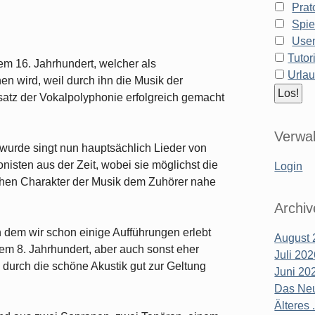
Prat
Spie
Use
Tutor
m 16. Jahrhundert, welcher als
Urla
n wird, weil durch ihn die Musik der
satz der Vokalpolyphonie erfolgreich gemacht
Verwal
urde singt nun hauptsächlich Lieder von
isten aus der Zeit, wobei sie möglichst die
Login
ichen Charakter der Musik dem Zuhörer nahe
Archiv
in dem wir schon einige Aufführungen erlebt
August 
dem 8. Jahrhundert, aber auch sonst eher
Juli 20
 durch die schöne Akustik gut zur Geltung
Juni 20
Das Neu
Älteres .