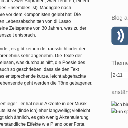
nd aus zwei Sopranen, zwei Tenören, einem
 des Ensembles ist), Madrigale nach
re vor dem Komponisten gelebt hat. Die
Blog a
sten Lebensabschnitten von di Lasso
 eine Zeitspanne von 30 Jahren, was zu der
enszeit entsprach.
er, es gibt keinen der raussticht oder den
örerlebnis sehr angenehm. Die Texte der
Theme
elesen, was durchaus hilft, die Poesie des
 auch so geschrieben, dass sie den Text
 es entsprechende kurze, leicht abgehackte
Lebensende geht werden die Töne getragener,
anstän
rflieger - er hat neue Akzente in der Musik
e ist er (finde ich) eher langweilig; vielleicht
ingt sich ähnlich, es gab wenig Akzentuierung
verständliche Effekte wie Piano oder Forte.