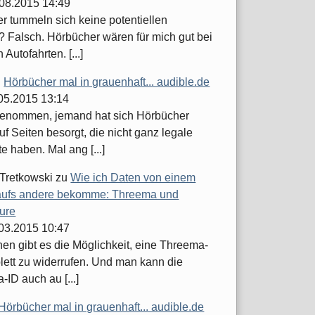
.08.2015 14:49
er tummeln sich keine potentiellen
 Falsch. Hörbücher wären für mich gut bei
 Autofahrten. [...]
u
Hörbücher mal in grauenhaft... audible.de
.05.2015 13:14
enommen, jemand hat sich Hörbücher
uf Seiten besorgt, die nicht ganz legale
 haben. Mal ang [...]
 Tretkowski
zu
Wie ich Daten von einem
ufs andere bekomme: Threema und
ure
.03.2015 10:47
hen gibt es die Möglichkeit, eine Threema-
lett zu widerrufen. Und man kann die
ID auch au [...]
Hörbücher mal in grauenhaft... audible.de