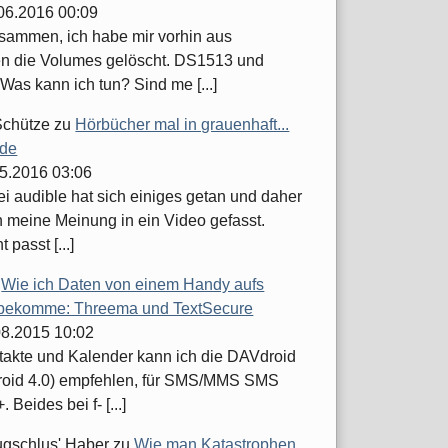
.06.2016 00:09
usammen, ich habe mir vorhin aus
n die Volumes gelöscht. DS1513 und
Was kann ich tun? Sind me [...]
Schütze
zu
Hörbücher mal in grauenhaft...
.de
05.2016 03:06
ei audible hat sich einiges getan und daher
h meine Meinung in ein Video gefasst.
t passt [...]
u
Wie ich Daten von einem Handy aufs
bekomme: Threema und TextSecure
.08.2015 10:02
takte und Kalender kann ich die DAVdroid
roid 4.0) empfehlen, für SMS/MMS SMS
 Beides bei f- [...]
ugschlus' Haber
zu
Wie man Katastrophen