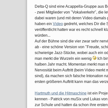
Delta-Q sind eine Acappella-Gruppe aus Be
- zwei Mitglieder von "Vokalverkehr", die l
dabei waren (und mit deren Video damals
haben ein
Video
gedreht, welches Dir die
veröffentlicht hatten war es recht schnell
würden...
Auf der Bühne sind die vier zwar sehr nervö
ab - eine schöne Version von "Freude, sch
schwierige Jazz-Stücke, wobei auch ein od
man merkt die Wurzeln ein wenig
Ich bi
halben Jahr macht. Momentan merkt man n
Nervosität beim Auftritt (beim Video merk
sind), da machen sich falsche Intonation na
ersten größeren Auftritt kann man das verze
Hartmuth und die Hitmaschine
ist ein Proj
kennen - Patrick von muSix und Lukas vo
zur Schule und hatten da schon ihre erste