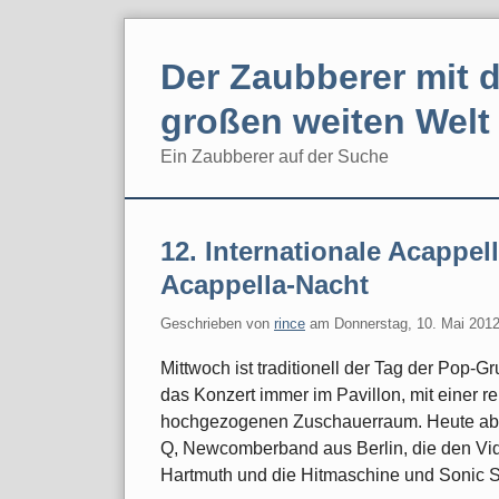
Skip
to
Der Zaubberer mit d
content
großen weiten Welt
Ein Zaubberer auf der Suche
Navigation
12. Internationale Acappel
Acappella-Nacht
Geschrieben von
rince
am
Donnerstag, 10. Mai 201
Mittwoch ist traditionell der Tag der Pop-
das Konzert immer im Pavillon, mit einer r
hochgezogenen Zuschauerraum. Heute abend
Q, Newcomberband aus Berlin, die den Vid
Hartmuth und die Hitmaschine und Sonic S