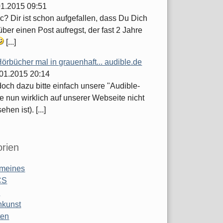
.01.2015 09:51
c? Dir ist schon aufgefallen, dass Du Dich
ber einen Post aufregst, der fast 2 Jahre
[...]
örbücher mal in grauenhaft... audible.de
.01.2015 20:14
och dazu bitte einfach unsere "Audible-
e nun wirklich auf unserer Webseite nicht
hen ist). [...]
rien
emeines
CS
o
nkunst
ten