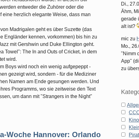
Di., 27
 werden entweder die Zuhörer oder die
Ähm, Mi
 eine herzlich elegante Weise, dass man
gerade ü
alt ist?
- von Madrigalen geht es über Suzette (das
die Engländer kennen, vorkommen) bis hin zu
mic
zu
H
Jazz mit Gershwin und Duke Ellington geht.
Mo., 26
ea Towel": The In and Outs of Cricket, in dem
"Nimm d
et wird.
App" (di
m Boys wird noch ein wenig aufgepeppt -
zu überse
n gezeigt wird, sondern - für die Mediziner
ischen Namen am Ende gesungen werden. Und
 ihres Programms, wo sie zeitweise den Text
Katego
sen, um dann mit "Strangers in the Night"
Allg
CC
Kin
Klei
lla-Woche Hannover: Orlando
Pira