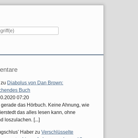
iste
ntare
zu
Diabolus von Dan Brown:
chendes Buch
.10.2020 07:20
e gerade das Hörbuch. Keine Ahnung, wie
ierstedt das alles lesen kann, ohne
d loszulachen. [...]
ugschlus' Haber
zu
Verschlüsselte