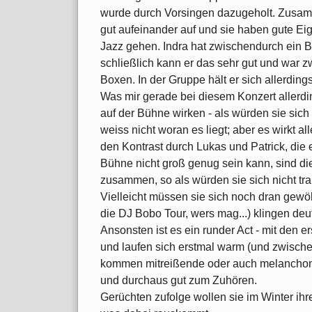
wurde durch Vorsingen dazugeholt. Zusamm
gut aufeinander auf und sie haben gute Ei
Jazz gehen. Indra hat zwischendurch ein B
schließlich kann er das sehr gut und war 
Boxen. In der Gruppe hält er sich allerding
Was mir gerade bei diesem Konzert allerding
auf der Bühne wirken - als würden sie sich 
weiss nicht woran es liegt; aber es wirkt al
den Kontrast durch Lukas und Patrick, die
Bühne nicht groß genug sein kann, sind d
zusammen, so als würden sie sich nicht tra
Vielleicht müssen sie sich noch dran gewöh
die DJ Bobo Tour, wers mag...) klingen deut
Ansonsten ist es ein runder Act - mit den e
und laufen sich erstmal warm (und zwisch
kommen mitreißende oder auch melanchoni
und durchaus gut zum Zuhören.
Gerüchten zufolge wollen sie im Winter ih