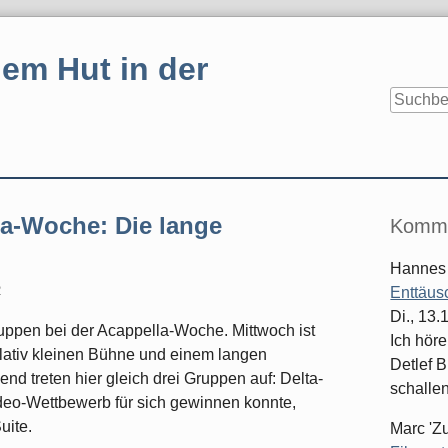
em Hut in der
Seitenle
la-Woche: Die lange
Komme
Hannes
2
Enttäus
Di., 13
Gruppen bei der Acappella-Woche. Mittwoch ist
Ich hör
elativ kleinen Bühne und einem langen
Detlef B
 treten hier gleich drei Gruppen auf: Delta-
schallen
eo-Wettbewerb für sich gewinnen konnte,
uite.
Marc 'Z