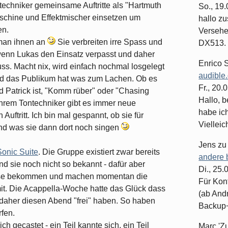
chniker gemeinsame Auftritte als "Hartmuth
So., 19
schine und Effektmischer einsetzen um
hallo z
en.
Versehe
man ihnen an
Sie verbreiten irre Spass und
DX513. 
wenn Lukas den Einsatz verpasst und daher
Enrico 
. Macht nix, wird einfach nochmal losgelegt
audible
 und das Publikum hat was zum Lachen. Ob es
Fr., 20.
 Patrick ist, "Komm rüber" oder "Chasing
Hallo, b
ihrem Tontechniker gibt es immer neue
habe ic
uftritt. Ich bin mal gespannt, ob sie für
Vielleich
nd was sie dann dort noch singen
Jens
z
Sonic Suite
. Die Gruppe existiert zwar bereits
andere 
nd sie noch nicht so bekannt - dafür aber
Di., 25
reise bekommen und machen momentan die
Für Kon
t. Die Acappella-Woche hatte das Glück dass
(ab And
daher diesen Abend "frei" haben. So haben
Backup+.
rfen.
h gecastet - ein Teil kannte sich, ein Teil
Marc 'Z