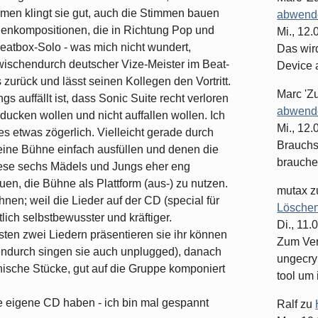
en klingt sie gut, auch die Stimmen bauen
abwende
genkompositionen, die in Richtung Pop und
Mi., 12
eatbox-Solo - was mich nicht wundert,
Das wir
zwischendurch deutscher Vize-Meister im Beat-
Device 
s zurück und lässt seinen Kollegen den Vortritt.
Marc 'Z
s auffällt ist, dass Sonic Suite recht verloren
abwende
ducken wollen und nicht auffallen wollen. Ich
Mi., 12
les etwas zögerlich. Vielleicht gerade durch
Brauchst
 eine Bühne einfach ausfüllen und denen die
brauche
iese sechs Mädels und Jungs eher eng
uen, die Bühne als Plattform (aus-) zu nutzen.
mutax
z
nen; weil die Lieder auf der CD (special für
Löschen
lich selbstbewusster und kräftiger.
Di., 11.
rsten zwei Liedern präsentieren sie ihr können
Zum Ver
endurch singen sie auch unplugged), danach
ungecry
sche Stücke, gut auf die Gruppe komponiert
tool um 
re eigene CD haben - ich bin mal gespannt
Ralf
zu