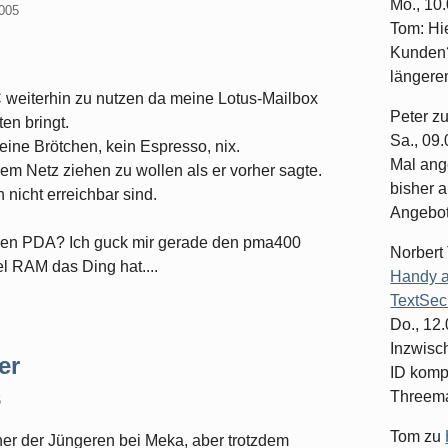
Mo., 10
2005
Tom: Hi
Kunden?
längeren
C weiterhin zu nutzen da meine Lotus-Mailbox
Peter
z
en bringt.
Sa., 09
eine Brötchen, kein Espresso, nix.
Mal ang
em Netz ziehen zu wollen als er vorher sagte.
bisher a
nicht erreichbar sind.
Angebote
uen PDA? Ich guck mir gerade den pma400
Norbert
l RAM das Ding hat....
Handy a
TextSec
Do., 12
Inzwisc
er
ID komp
Threema-
5
Tom
zu
ner der Jüngeren bei Meka, aber trotzdem