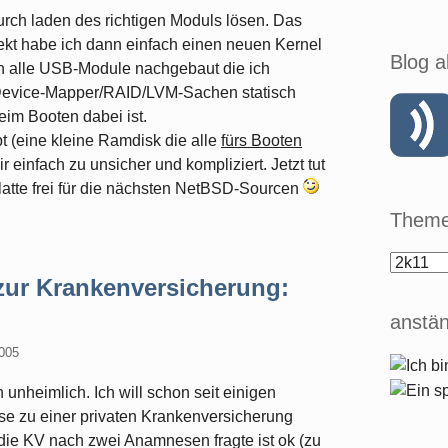
rch laden des richtigen Moduls lösen. Das
ekt habe ich dann einfach einen neuen Kernel
Blog a
ch alle USB-Module nachgebaut die ich
 Device-Mapper/RAID/LVM-Sachen statisch
im Booten dabei ist.
bt (eine kleine Ramdisk die alle
fürs Booten
r einfach zu unsicher und kompliziert. Jetzt tut
latte frei für die nächsten NetBSD-Sourcen
Theme
zur Krankenversicherung:
anstän
2005
unheimlich. Ich will schon seit einigen
e zu einer privaten Krankenversicherung
die KV nach zwei Anamnesen fragte ist ok (zu