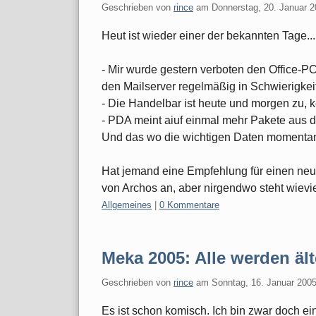
Geschrieben von
rince
am
Donnerstag, 20. Januar 
Heut ist wieder einer der bekannten Tage...
- Mir wurde gestern verboten den Office-P
den Mailserver regelmäßig in Schwierigkeit
- Die Handelbar ist heute und morgen zu, k
- PDA meint aiuf einmal mehr Pakete aus d
Und das wo die wichtigen Daten momentan 
Hat jemand eine Empfehlung für einen ne
von Archos an, aber nirgendwo steht wievie
Kategorien:
Allgemeines
|
0 Kommentare
Meka 2005: Alle werden ält
Geschrieben von
rince
am
Sonntag, 16. Januar 200
Es ist schon komisch. Ich bin zwar doch ei