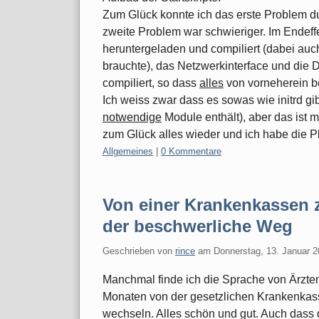
Zum Glück konnte ich das erste Problem du
zweite Problem war schwieriger. Im Endeff
heruntergeladen und compiliert (dabei au
brauchte), das Netzwerkinterface und die
compiliert, so dass
alles
von vorneherein be
Ich weiss zwar dass es sowas wie initrd gi
notwendige
Module enthält), aber das ist mi
zum Glück alles wieder und ich habe die P
Kategorien:
Allgemeines
|
0 Kommentare
Von einer Krankenkassen 
der beschwerliche Weg
Geschrieben von
rince
am
Donnerstag, 13. Januar 
Manchmal finde ich die Sprache von Ärzten 
Monaten von der gesetzlichen Krankenkass
wechseln. Alles schön und gut. Auch dass 