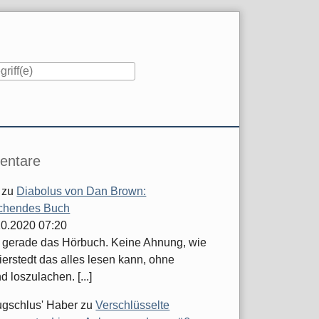
iste
ntare
zu
Diabolus von Dan Brown:
chendes Buch
.10.2020 07:20
e gerade das Hörbuch. Keine Ahnung, wie
ierstedt das alles lesen kann, ohne
d loszulachen. [...]
ugschlus' Haber
zu
Verschlüsselte