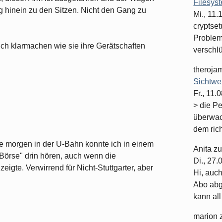
Filesys
ng hinein zu den Sitzen. Nicht den Gang zu
Mi., 11
cryptset
Problema
ch klarmachen wie sie ihre Gerätschaften
verschlüs
theroja
Sichtwe
Fr., 11.
> die P
überwac
dem rich
te morgen in der U-Bahn konnte ich in einem
Anita
z
"Börse" drin hören, auch wenn die
Di., 27
igte. Verwirrend für Nicht-Stuttgarter, aber
Hi, auc
Abo abge
kann all 
marion