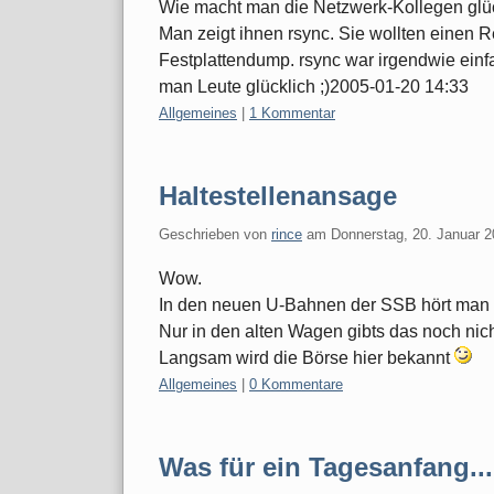
Wie macht man die Netzwerk-Kollegen glü
Man zeigt ihnen rsync. Sie wollten einen
Festplattendump. rsync war irgendwie ein
man Leute glücklich ;)2005-01-20 14:33
Kategorien:
Allgemeines
|
1 Kommentar
Haltestellenansage
Geschrieben von
rince
am
Donnerstag, 20. Januar 
Wow.
In den neuen U-Bahnen der SSB hört man 
Nur in den alten Wagen gibts das noch nich
Langsam wird die Börse hier bekannt
Kategorien:
Allgemeines
|
0 Kommentare
Was für ein Tagesanfang...