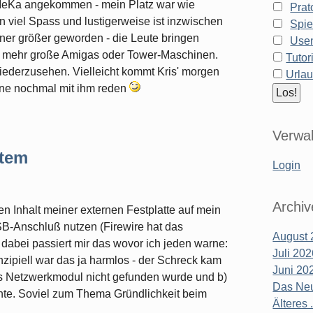
 MeKa angekommen - mein Platz war wie
Prat
on viel Spass und lustigerweise ist inzwischen
Spie
ner größer geworden - die Leute bringen
Use
ht mehr große Amigas oder Tower-Maschinen.
Tutor
wiederzusehen. Vielleicht kommt Kris' morgen
Urla
ne nochmal mit ihm reden
Verwal
stem
Login
Archiv
 Inhalt meiner externen Festplatte auf mein
SB-Anschluß nutzen (Firewire hat das
August 
abei passiert mir das wovor ich jeden warne:
Juli 20
nzipiell war das ja harmlos - der Schreck kam
Juni 20
as Netzwerkmodul nicht gefunden wurde und b)
Das Neu
te. Soviel zum Thema Gründlichkeit beim
Älteres .