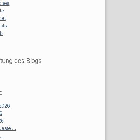
chett
le
net
ials
ub
tung des Blogs
e
2026
26
26
este ...
..