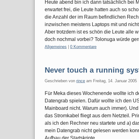
Heute abend bin ich dann tatsächlich bei
erwartet frei, die Leute hatten auch so sch
die Anzahl der im Raum befindlichen Rech
inzwischen meistens Laptops mit und nic
Aber trotzdem ist es schön die Leute alle 
doch nochmal vorbei? Tolonuga würde ger
Kategorien:
Allgemeines
|
0 Kommentare
Never touch a running sy
Geschrieben von
rince
am
Freitag, 14. Januar 2005
Für Meka dieses Wochenende wollte ich den
Datengrab spielen. Dafür wollte ich den U
Mainboard nicht. Warum auch immer). Und d
das Stromkabel fliegt aus dem Netzteil. Pri
als ich den Rechner neu startete und a) d
mein Datengrab nicht gelesen werden konn
Aufbau der Startskripte.