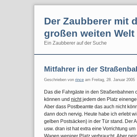
Skip
to
Der Zaubberer mit d
content
großen weiten Welt
Ein Zaubberer auf der Suche
Navigation
Mitfahrer in der Straßenb
Geschrieben von
rince
am
Freitag, 28. Januar 2005
Das die Fahrgäste in den Straßenbahnen of
können und
nicht
jedem den Platz einengen 
Aber dass Postbeamte das auch nicht könne
dann doch nervig. Heute habe ich erlebt w
gelben Postsäcken) in der Tür stand. Der A
usw. dran ist hat extra eine Vorrichtung u
Wagen weniger Platz verbraucht. Aber nein