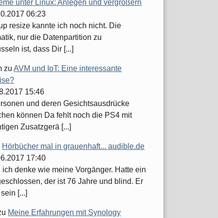
teme unter Linux: Anlegen und vergrößern
.10.2017 06:23
up resize kannte ich noch nicht. Die
tik, nur die Datenpartition zu
seln ist, dass Dir [...]
m
zu
AVM und IoT: Eine interessante
ise?
08.2017 15:46
ersonen und deren Gesichtsausdrücke
hen können Da fehlt noch die PS4 mit
tigen Zusatzgerä [...]
u
Hörbücher mal in grauenhaft... audible.de
.06.2017 17:40
h ich denke wie meine Vorgänger. Hatte ein
schlossen, der ist 76 Jahre und blind. Er
sein [...]
zu
Meine Erfahrungen mit Synology