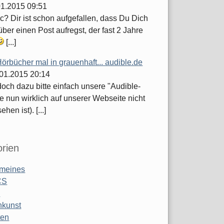
.01.2015 09:51
c? Dir ist schon aufgefallen, dass Du Dich
ber einen Post aufregst, der fast 2 Jahre
[...]
örbücher mal in grauenhaft... audible.de
.01.2015 20:14
och dazu bitte einfach unsere "Audible-
e nun wirklich auf unserer Webseite nicht
hen ist). [...]
rien
emeines
CS
o
nkunst
ten