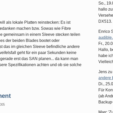
So., 19
hallo z
Versehe
DX513. 
 als lokale Platten reinstecken: Es ist
r Gedanken machen bzw. Sowas wie Fibre
Enrico 
ie gemeinsam in einem Sleeve stecken teilen
audible
es der beiden Blades bootet oder
Fr., 20.
st das im gleichen Sleeve befindliche andere
Hallo, b
ifelsfall geht für ein paar Sekunden keine
habe ic
ir gerade erst das SAN planen... da kann man
Vielleich
nsere Spezifikationen achten und ob sie solche
Jens
z
andere 
Di., 25
Für Kon
ment
(ab And
Backup+.
2005
Marc 'Z