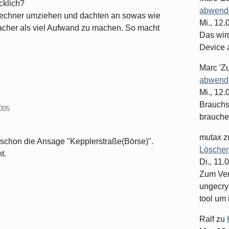
cklich?
abwende
 Rechner umziehen und dachten an sowas wie
Mi., 12
facher als viel Aufwand zu machen. So macht
Das wir
Device 
Marc 'Z
abwende
Mi., 12
Brauchst
2005
brauche
mutax
z
schon die Ansage "Kepplerstraße(Börse)".
Löschen
t.
Di., 11.
Zum Ver
ungecry
tool um 
Ralf
zu