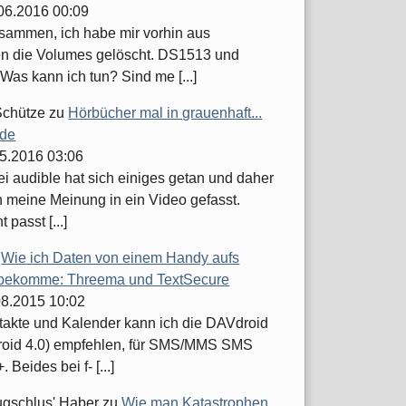
.06.2016 00:09
usammen, ich habe mir vorhin aus
n die Volumes gelöscht. DS1513 und
Was kann ich tun? Sind me [...]
Schütze
zu
Hörbücher mal in grauenhaft...
.de
05.2016 03:06
ei audible hat sich einiges getan und daher
h meine Meinung in ein Video gefasst.
t passt [...]
u
Wie ich Daten von einem Handy aufs
bekomme: Threema und TextSecure
.08.2015 10:02
takte und Kalender kann ich die DAVdroid
roid 4.0) empfehlen, für SMS/MMS SMS
 Beides bei f- [...]
ugschlus' Haber
zu
Wie man Katastrophen