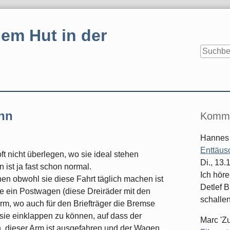
em Hut in der
Seitenle
ahn
Komme
Hannes
Enttäus
t nicht überlegen, wo sie ideal stehen
Di., 13
ist ja fast schon normal.
Ich hör
n obwohl sie diese Fahrt täglich machen ist
Detlef B
ie ein Postwagen (diese Dreiräder mit den
schallen
rm, wo auch für den Briefträger die Bremse
m sie einklappen zu können, auf dass der
Marc 'Z
, dieser Arm ist ausgefahren und der Wagen