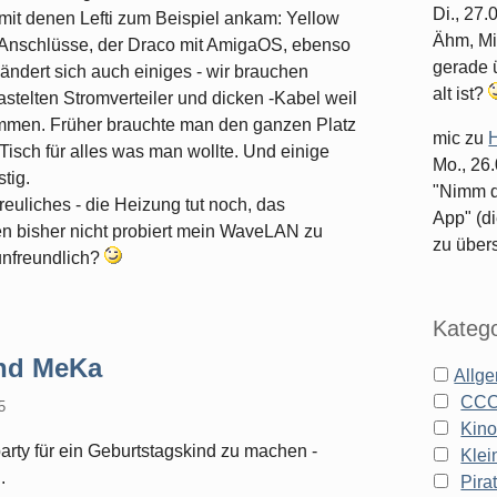
Di., 27
mit denen Lefti zum Beispiel ankam: Yellow
Ähm, Mi
 Anschlüsse, der Draco mit AmigaOS, ebenso
gerade ü
ändert sich auch einiges - wir brauchen
alt ist?
astelten Stromverteiler und dicken -Kabel weil
kommen. Früher brauchte man den ganzen Platz
mic
zu
H
 Tisch für alles was man wollte. Und einige
Mo., 26
tig.
"Nimm d
euliches - die Heizung tut noch, das
App" (di
n bisher nicht probiert mein WaveLAN zu
zu überse
 unfreundlich?
Katego
und MeKa
Allg
CC
5
Kin
arty für ein Geburtstagskind zu machen -
Klei
.
Pira