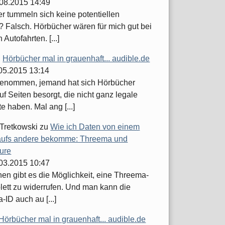
.08.2015 14:49
er tummeln sich keine potentiellen
 Falsch. Hörbücher wären für mich gut bei
 Autofahrten. [...]
u
Hörbücher mal in grauenhaft... audible.de
.05.2015 13:14
enommen, jemand hat sich Hörbücher
uf Seiten besorgt, die nicht ganz legale
 haben. Mal ang [...]
 Tretkowski
zu
Wie ich Daten von einem
ufs andere bekomme: Threema und
ure
.03.2015 10:47
hen gibt es die Möglichkeit, eine Threema-
lett zu widerrufen. Und man kann die
ID auch au [...]
Hörbücher mal in grauenhaft... audible.de