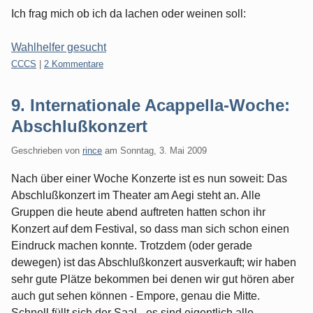
Ich frag mich ob ich da lachen oder weinen soll:
Wahlhelfer gesucht
Kategorien:
CCCS
|
2 Kommentare
9. Internationale Acappella-Woche:
Abschlußkonzert
Geschrieben von
rince
am
Sonntag, 3. Mai 2009
Nach über einer Woche Konzerte ist es nun soweit: Das
Abschlußkonzert im Theater am Aegi steht an. Alle
Gruppen die heute abend auftreten hatten schon ihr
Konzert auf dem Festival, so dass man sich schon einen
Eindruck machen konnte. Trotzdem (oder gerade
dewegen) ist das Abschlußkonzert ausverkauft; wir haben
sehr gute Plätze bekommen bei denen wir gut hören aber
auch gut sehen können - Empore, genau die Mitte.
Schnell füllt sich der Saal - es sind eigentlich alle