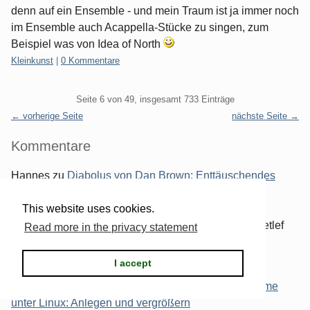
denn auf ein Ensemble - und mein Traum ist ja immer noch
im Ensemble auch Acappella-Stücke zu singen, zum
Beispiel was von Idea of North
Kategorien:
Kleinkunst
|
0 Kommentare
Pagination
Seite 6 von 49, insgesamt 733 Einträge
← vorherige Seite
nächste Seite →
Seitenleiste
Kommentare
Hannes
zu
Diabolus von Dan Brown: Enttäuschendes
Buch
Di., 13.10.2020 07:20
This website uses cookies.
Ich höre gerade das Hörbuch. Keine Ahnung, wie Detlef
Read more in the privacy statement
Bierstedt das alles lesen kann, ohne schallend
loszulachen. [...]
I accept
Marc 'Zugschlus' Haber
zu
Verschlüsselte Filesysteme
unter Linux: Anlegen und vergrößern