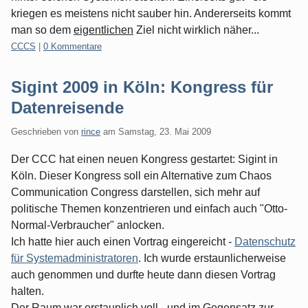
kriegen es meistens nicht sauber hin. Andererseits kommt
man so dem
eigentlichen
Ziel nicht wirklich näher...
Kategorien:
CCCS
|
0 Kommentare
Sigint 2009 in Köln: Kongress für
Datenreisende
Geschrieben von
rince
am
Samstag, 23. Mai 2009
Der CCC hat einen neuen Kongress gestartet: Sigint in
Köln. Dieser Kongress soll ein Alternative zum Chaos
Communication Congress darstellen, sich mehr auf
politische Themen konzentrieren und einfach auch "Otto-
Normal-Verbraucher" anlocken.
Ich hatte hier auch einen Vortrag eingereicht -
Datenschutz
für Systemadministratoren
. Ich wurde erstaunlicherweise
auch genommen und durfte heute dann diesen Vortrag
halten.
Der Raum war erstaunlich voll - und im Gegensatz zur